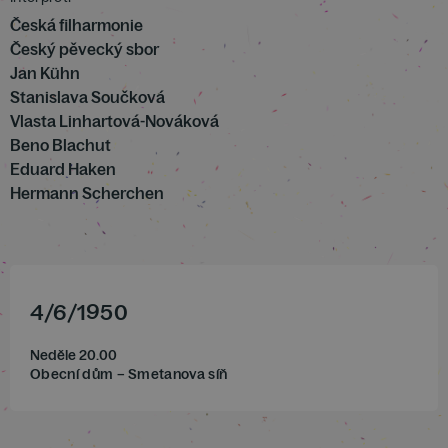
Česká filharmonie
Český pěvecký sbor
Jan Kühn
Stanislava Součková
Vlasta Linhartová-Nováková
Beno Blachut
Eduard Haken
Hermann Scherchen
4
/
6
/
1950
Neděle 20.00
Obecní dům – Smetanova síň