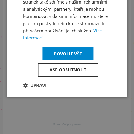
Sledujte nás na sociálních sítích
stránek také sdílíme s našimi reklamními
a analytickými partnery, kteří je mohou
LinkedIn
flickr
kombinovat s dalšími informacemi, které
jste jim poskytli nebo které shromáždili
při vašem používání jejich služeb.
Více
informací
Informace o stavu objednávek
POVOLIT VŠE
+420 461 049 232
VŠE ODMÍTNOUT
Informace o programu
UPRAVIT
+420 257 310 414
S finanční podporou