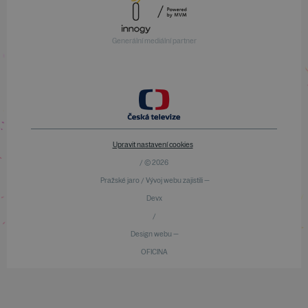
Generální mediální partner
Upravit nastavení cookies
/ © 2026
Pražské jaro / Vývoj webu zajistili —
Devx
/
Design webu —
OFICINA