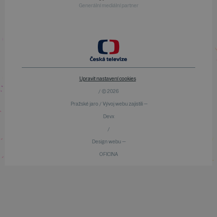
Generální mediální partner
Upravit nastavení cookies
/ © 2026
Pražské jaro / Vývoj webu zajistili —
Devx
/
Design webu —
OFICINA