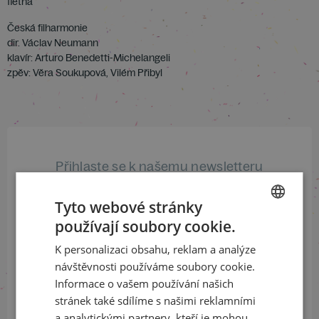
flétna
Česká filharmonie
dir. Václav Neumann
klavír: Arturo Benedetti-Michelangeli
zpěv: Věra Soukupová, Vilém Přibyl
Přihlaste se k našemu newsletteru
a buďte jako první v obraze
Tyto webové stránky
ODEBÍRAT NEWSLETTER
používají soubory cookie.
CZECH
K personalizaci obsahu, reklam a analýze
ENGLISH
návštěvnosti používáme soubory cookie.
Informace o vašem používání našich
Sledujte nás na sociálních sítích
stránek také sdílíme s našimi reklamními
LinkedIn
flickr
a analytickými partnery, kteří je mohou