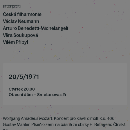
Interpreti
Česká filharmonie
Václav Neumann
Arturo Benedetti-Michelangeli
Věra Soukupová
Vilém Přibyl
20
/
5
/
1971
Čtvrtek 20.00
Obecní dům – Smetanova síň
Wolfgang Amadeus Mozart: Koncert pro klavír d moll, K.s. 466
Gustav Mahler: Píseň o zemi na básně ze sbírky H. Bethgeho Čínská