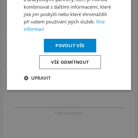
kombinovat s dalšími informacemi, které
jste jim poskytli nebo které shromáždili
při vašem používání jejich služeb.
Více
Informace o stavu objednávek
informací
+420 461 049 232
POVOLIT VŠE
VŠE ODMÍTNOUT
Informace o programu
UPRAVIT
+420 257 310 414
S finanční podporou