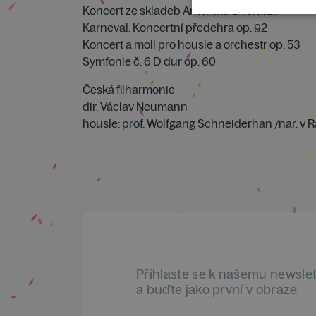
Koncert ze skladeb Antonína Dvořáka:
Karneval. Koncertní předehra op. 92
Koncert a moll pro housle a orchestr op. 53
Symfonie č. 6 D dur op. 60
Česká filharmonie
dir. Václav Neumann
housle: prof. Wolfgang Schneiderhan /nar. v 
Přihlaste se k našemu newsle
a buďte jako první v obraze