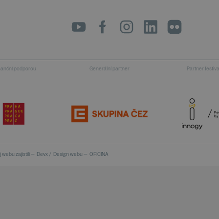
LinkedIn
flickr
inanční podporou
Generální partner
Partner festiv
 webu zajistili —
Devx
/
Design webu —
OFICINA