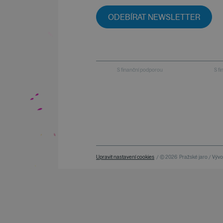
ODEBÍRAT NEWSLETTER
S finanční podporou
S f
Upravit nastavení cookies
/ © 2026
Pražské jaro / Vývoj