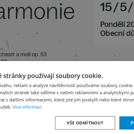
harmonie
15
/
5
/
Pondělí 2
Obecní d
chestr a moll op. 53
. 60
 stránky používají soubory cookie.
obsahu, reklam a analýze návštěvnosti používáme soubory cookie.
ašich stránek také sdílíme s našimi reklamními a analytickými par
 s dalšími informacemi, které jste jim poskytli nebo které shro
lužeb.
Více informací
VŠE ODMÍTNOUT
P