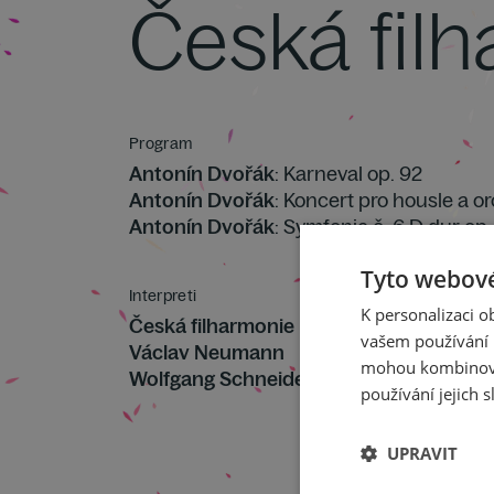
Česká fil
Program
Antonín Dvořák
: Karneval op. 92
Antonín Dvořák
: Koncert pro housle a or
Antonín Dvořák
: Symfonie č. 6 D dur op
Tyto webové
Interpreti
K personalizaci 
Česká filharmonie
vašem používání n
Václav Neumann
mohou kombinovat
Wolfgang Schneiderhan
používání jejich s
UPRAVIT