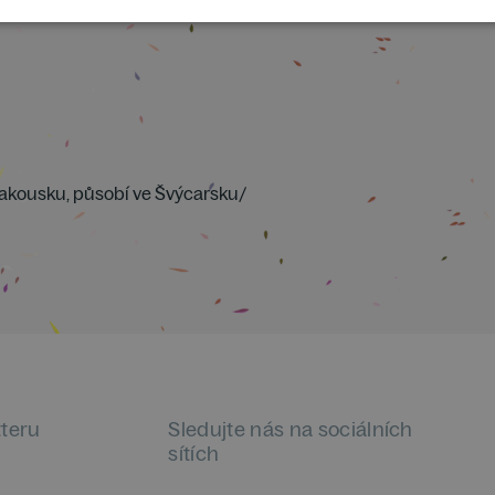
Rakousku, působí ve Švýcarsku/
tteru
Sledujte nás na sociálních
sítích