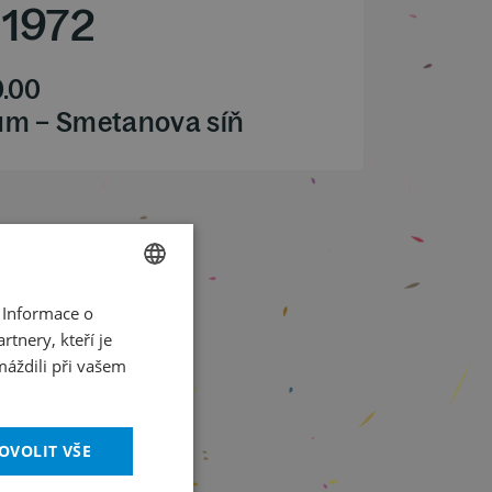
1972
0.00
ům – Smetanova síň
 Informace o
CZECH
tnery, kteří je
ENGLISH
máždili při vašem
OVOLIT VŠE