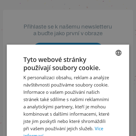
Přihlaste se k našemu newsletteru
a buďte jako první v obraze
ODEBÍRAT NEWSLETTER
Tyto webové stránky
používají soubory cookie.
CZECH
K personalizaci obsahu, reklam a analýze
Sledujte nás na sociálních sítích
ENGLISH
návštěvnosti používáme soubory cookie.
LinkedIn
flickr
Informace o vašem používání našich
stránek také sdílíme s našimi reklamními
a analytickými partnery, kteří je mohou
kombinovat s dalšími informacemi, které
Informace o stavu objednávek
jste jim poskytli nebo které shromáždili
při vašem používání jejich služeb.
Více
+420 461 049 232
informací