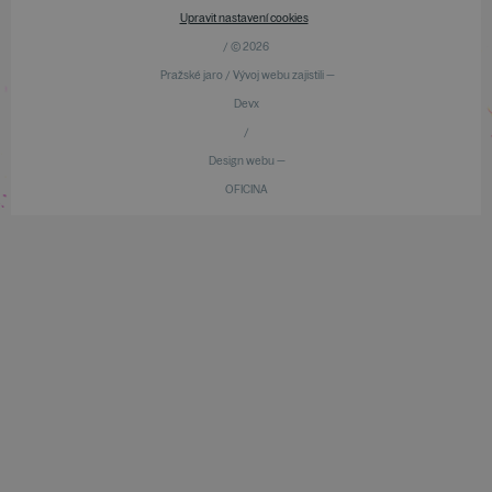
Upravit nastavení cookies
/ © 2026
Pražské jaro / Vývoj webu zajistili —
Devx
/
Design webu —
OFICINA