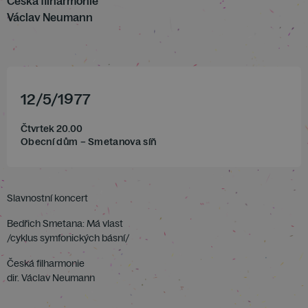
Česká filharmonie
Václav Neumann
12
/
5
/
1977
Čtvrtek 20.00
Obecní dům – Smetanova síň
Slavnostní koncert
Bedřich Smetana: Má vlast
/cyklus symfonických básní/
Česká filharmonie
dir. Václav Neumann