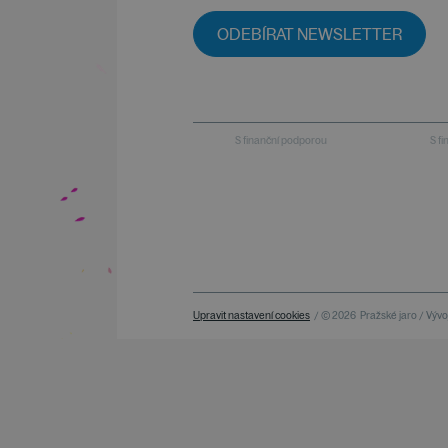
ODEBÍRAT NEWSLETTER
S finanční podporou
S f
Upravit nastavení cookies
/ © 2026
Pražské jaro / Vývoj