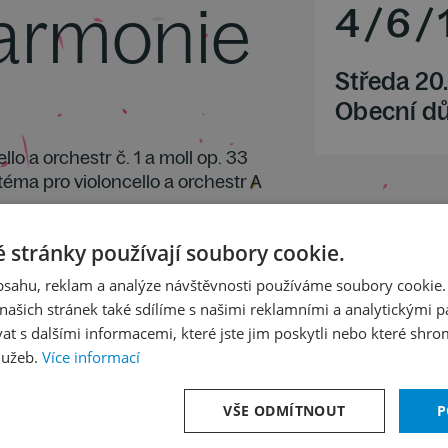
harmonie
4
/
6
/
Středa 20
Obecní d
llo a orchestr č. 1 a moll op. 33
téma pro violoncello a orchestr A
 a orchestr h moll op. 104
 stránky používají soubory cookie.
obsahu, reklam a analýze návštěvnosti používáme soubory cookie.
ašich stránek také sdílíme s našimi reklamními a analytickými par
 s dalšími informacemi, které jste jim poskytli nebo které shro
lužeb.
Více informací
VŠE ODMÍTNOUT
P