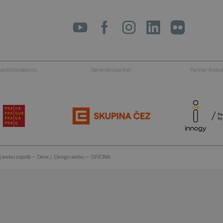
LinkedIn
flickr
inanční podporou
Generální partner
Partner festiv
 webu zajistili —
Devx
/
Design webu —
OFICINA