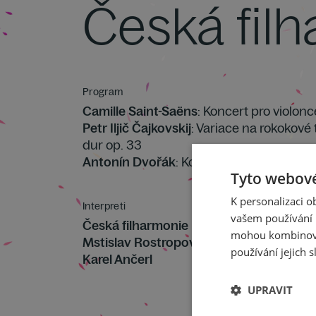
Česká fil
Program
Camille Saint-Saëns
: Koncert pro violonce
Petr Iljič Čajkovskij
: Variace na rokokové 
dur op. 33
Antonín Dvořák
: Koncert pro violoncello
Tyto webové
K personalizaci 
Interpreti
vašem používání n
Česká filharmonie
mohou kombinovat
Mstislav Rostropovič
používání jejich s
Karel Ančerl
UPRAVIT