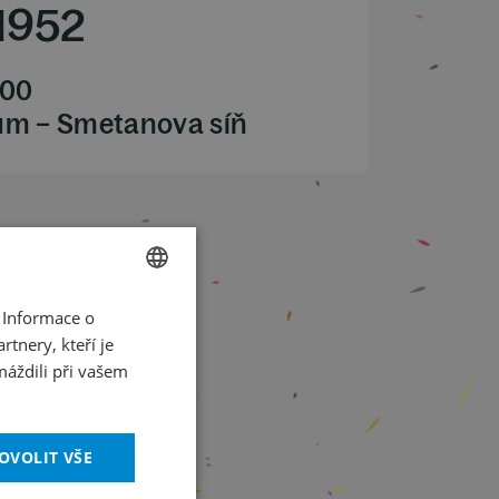
1952
.00
ům – Smetanova síň
 Informace o
CZECH
tnery, kteří je
ENGLISH
máždili při vašem
OVOLIT VŠE