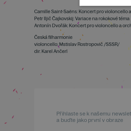
Camille Saint-Saëns: Koncert pro violoncello a
Petr Iljič Čajkovskij: Variace na rokokové téma
Antonín Dvořák: Koncert pro violoncello a orc
Česká filharmonie
violoncello: Mstislav Rostropovič /SSSR/
dir. Karel Ančerl
Přihlaste se k našemu newsle
a buďte jako první v obraze