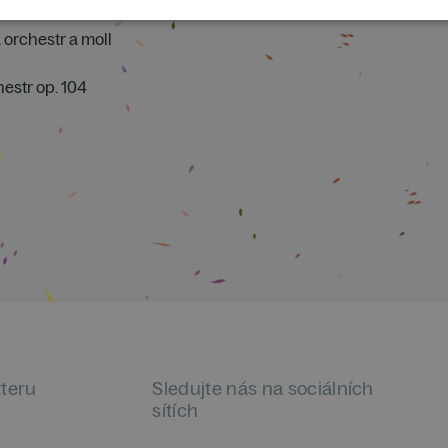
 orchestr a moll
hestr op. 104
tteru
Sledujte nás na sociálních
sítích