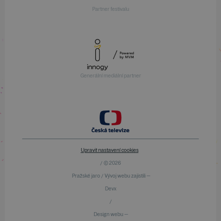
Partner festivalu
Generální mediální partner
Upravit nastavení cookies
/ © 2026
Pražské jaro / Vývoj webu zajistili —
Devx
/
Design webu —