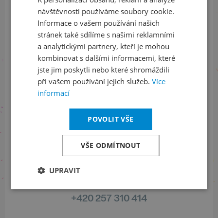
ODEBÍRAT NEWSLETTER
ENGLISH
návštěvnosti používáme soubory cookie.
Informace o vašem používání našich
stránek také sdílíme s našimi reklamními
a analytickými partnery, kteří je mohou
Sledujte nás na sociálních sítích
kombinovat s dalšími informacemi, které
LinkedIn
flickr
jste jim poskytli nebo které shromáždili
při vašem používání jejich služeb.
Více
informací
Informace o stavu objednávek
POVOLIT VŠE
+420 461 049 232
VŠE ODMÍTNOUT
UPRAVIT
Informace o programu
+420 257 310 414