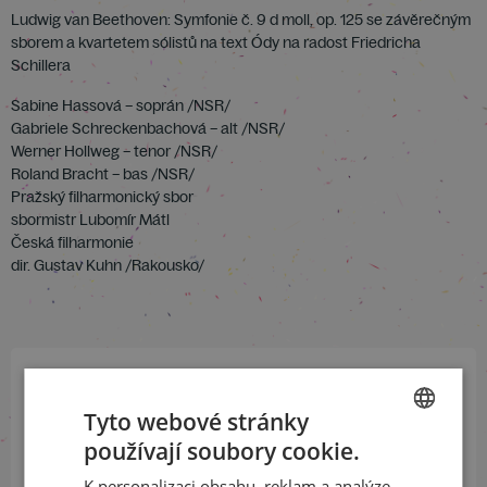
Ludwig van Beethoven: Symfonie č. 9 d moll, op. 125 se závěrečným
sborem a kvartetem sólistů na text Ódy na radost Friedricha
Schillera
Sabine Hassová – soprán /NSR/
Gabriele Schreckenbachová – alt /NSR/
Werner Hollweg – tenor /NSR/
Roland Bracht – bas /NSR/
Pražský filharmonický sbor
sbormistr Lubomír Mátl
Česká filharmonie
dir. Gustav Kuhn /Rakousko/
Přihlaste se k našemu newsletteru
Tyto webové stránky
a buďte jako první v obraze
používají soubory cookie.
CZECH
K personalizaci obsahu, reklam a analýze