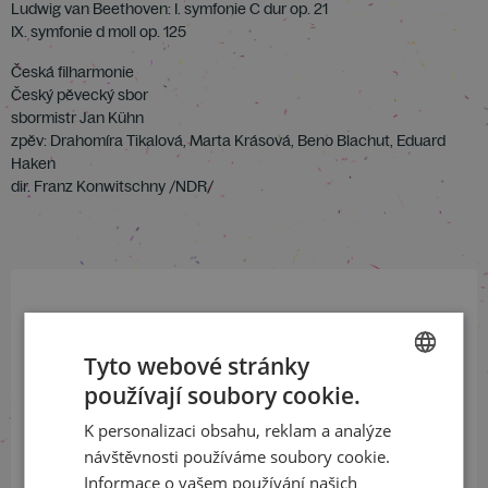
Ludwig van Beethoven: I. symfonie C dur op. 21
IX. symfonie d moll op. 125
Česká filharmonie
Český pěvecký sbor
sbormistr Jan Kühn
zpěv: Drahomíra Tikalová, Marta Krásová, Beno Blachut, Eduard
Haken
dir. Franz Konwitschny /NDR/
Přihlaste se k našemu newsletteru
a buďte jako první v obraze
Tyto webové stránky
používají soubory cookie.
CZECH
ODEBÍRAT NEWSLETTER
K personalizaci obsahu, reklam a analýze
ENGLISH
návštěvnosti používáme soubory cookie.
Informace o vašem používání našich