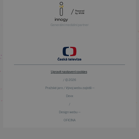
Generální mediální partner
Upravit nastavení cookies
/ © 2026
Pražské jaro / Vývoj webu zajistili —
Devx
/
Design webu —
OFICINA