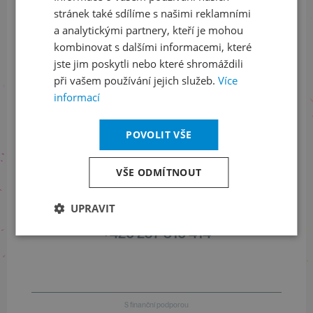
stránek také sdílíme s našimi reklamními
Sledujte nás na sociálních sítích
a analytickými partnery, kteří je mohou
LinkedIn
flickr
kombinovat s dalšími informacemi, které
jste jim poskytli nebo které shromáždili
při vašem používání jejich služeb.
Více
informací
Informace o stavu objednávek
POVOLIT VŠE
+420 461 049 232
VŠE ODMÍTNOUT
Informace o programu
UPRAVIT
+420 257 310 414
S finanční podporou