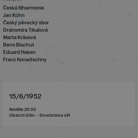
Česká filharmonie
Jan Kühn
Český pěvecký sbor
Drahomíra Tikalová
Marta Krásová
Beno Blachut
Eduard Haken
Franz Konwitschny
15
/
6
/
1952
Neděle 20.00
Obecní dům – Smetanova síň