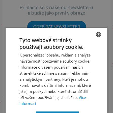
Přihlaste se k našemu newsletteru
a buďte jako první v obraze
ODEBÍRAT NEWSLETTER
Tyto webové stránky
používají soubory cookie.
CZECH
Sledujte nás na sociálních sítích
K personalizaci obsahu, reklam a analýze
ENGLISH
LinkedIn
flickr
návštěvnosti používáme soubory cookie.
Informace o vašem používání našich
stránek také sdílíme s našimi reklamními
a analytickými partnery, kteří je mohou
Informace o stavu objednávek
kombinovat s dalšími informacemi, které
jste jim poskytli nebo které shromáždili
+420 461 049 232
při vašem používání jejich služeb.
Více
informací