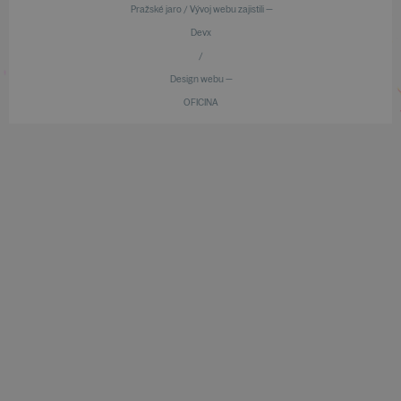
Pražské jaro / Vývoj webu zajistili —
Devx
/
Design webu —
OFICINA