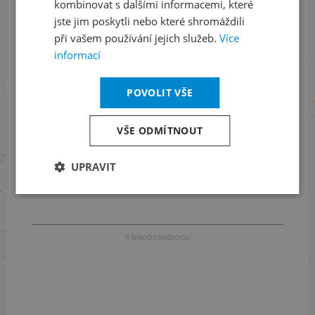
kombinovat s dalšími informacemi, které
jste jim poskytli nebo které shromáždili
při vašem používání jejich služeb.
Více
Informace o stavu objednávek
informací
+420 461 049 232
POVOLIT VŠE
VŠE ODMÍTNOUT
Informace o programu
+420 257 310 414
UPRAVIT
S finanční podporou