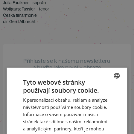
Julia Faulkner – soprán
Wolfgang Fassler – tenor
Česká filharmonie
dir. Gerd Albrecht
Přihlaste se k našemu newsletteru
a buďte jako první v obraze
Tyto webové stránky
ODEBÍRAT NEWSLETTER
používají soubory cookie.
CZECH
K personalizaci obsahu, reklam a analýze
ENGLISH
návštěvnosti používáme soubory cookie.
Sledujte nás na sociálních sítích
Informace o vašem používání našich
stránek také sdílíme s našimi reklamními
LinkedIn
flickr
a analytickými partnery, kteří je mohou