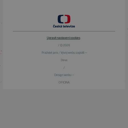
Upravit nastavení cookies
/ © 2026
Pražské jaro / Vývoj webu zajistili —
Devx
/
Design webu —
OFICINA