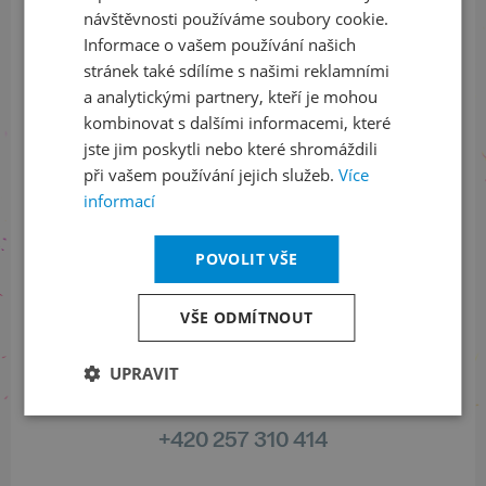
ODEBÍRAT NEWSLETTER
návštěvnosti používáme soubory cookie.
Informace o vašem používání našich
stránek také sdílíme s našimi reklamními
a analytickými partnery, kteří je mohou
Sledujte nás na sociálních sítích
kombinovat s dalšími informacemi, které
jste jim poskytli nebo které shromáždili
LinkedIn
flickr
při vašem používání jejich služeb.
Více
informací
Informace o stavu objednávek
POVOLIT VŠE
+420 461 049 232
VŠE ODMÍTNOUT
UPRAVIT
Informace o programu
+420 257 310 414