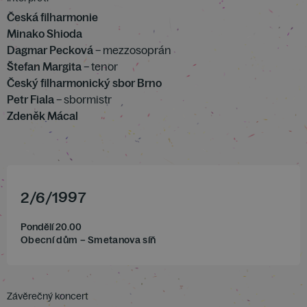
Česká filharmonie
Minako Shioda
Dagmar Pecková
– mezzosoprán
Štefan Margita
– tenor
Český filharmonický sbor Brno
Petr Fiala
– sbormistr
Zdeněk Mácal
2
/
6
/
1997
Pondělí 20.00
Obecní dům – Smetanova síň
Závěrečný koncert