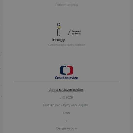
Partner festivalu
Generální mediální partner
Upravit nastavení cookies
/ © 2026
Pražské jaro / Vývoj webu zajistili —
Devx
/
Design webu —