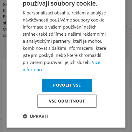
používají soubory cookie.
CZECH
Sergej Kopčák – bas
Kühnův smíšený sbor /mužské hlasy/
K personalizaci obsahu, reklam a analýze
ENGLISH
Pražský komorní sbor /mužské hlasy/
návštěvnosti používáme soubory cookie.
sbm. Pavel Kühn
Informace o vašem používání našich
Česká filharmonie
stránek také sdílíme s našimi reklamními
dir. Vladimir Ashkenazy
a analytickými partnery, kteří je mohou
kombinovat s dalšími informacemi, které
jste jim poskytli nebo které shromáždili
při vašem používání jejich služeb.
Více
informací
Přihlaste se k našemu newsletteru
a buďte jako první v obraze
POVOLIT VŠE
ODEBÍRAT NEWSLETTER
VŠE ODMÍTNOUT
UPRAVIT
Sledujte nás na sociálních sítích