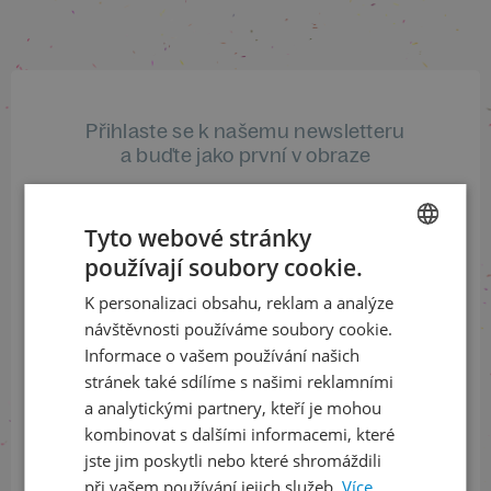
Přihlaste se k našemu newsletteru
a buďte jako první v obraze
ODEBÍRAT NEWSLETTER
Tyto webové stránky
používají soubory cookie.
CZECH
K personalizaci obsahu, reklam a analýze
ENGLISH
Sledujte nás na sociálních sítích
návštěvnosti používáme soubory cookie.
Informace o vašem používání našich
LinkedIn
flickr
stránek také sdílíme s našimi reklamními
a analytickými partnery, kteří je mohou
kombinovat s dalšími informacemi, které
jste jim poskytli nebo které shromáždili
Informace o stavu objednávek
při vašem používání jejich služeb.
Více