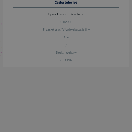
Upravit nastavení cookies
/ © 2026
Pražské jaro / Vývoj webu zajistili —
Devx
/
Design webu —
OFICINA