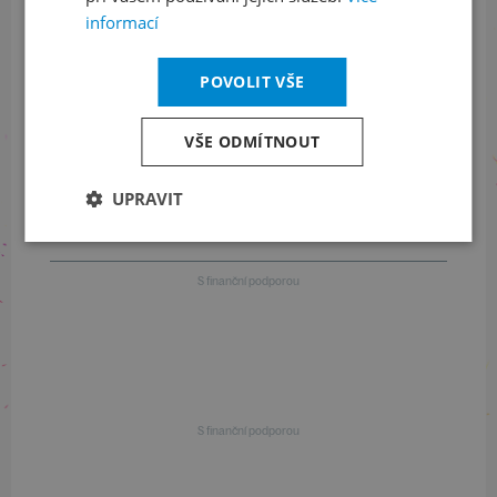
+420 461 049 232
informací
POVOLIT VŠE
Informace o programu
VŠE ODMÍTNOUT
+420 257 310 414
UPRAVIT
S finanční podporou
S finanční podporou