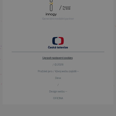
Generální mediální partner
Upravit nastavení cookies
/ © 2026
Pražské jaro / Vývoj webu zajistili —
Devx
/
Design webu —
OFICINA