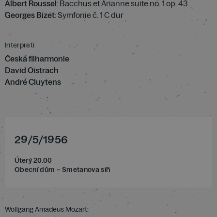
Albert Roussel
: Bacchus et Arianne suite no. 1 op. 43
Georges Bizet
: Symfonie č. 1 C dur
Interpreti
Česká filharmonie
David Oistrach
André Cluytens
29
/
5
/
1956
Úterý 20.00
Obecní dům – Smetanova síň
Wolfgang Amadeus Mozart: