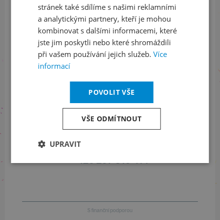
stránek také sdílíme s našimi reklamními
Sledujte nás na sociálních sítích
a analytickými partnery, kteří je mohou
LinkedIn
flickr
kombinovat s dalšími informacemi, které
jste jim poskytli nebo které shromáždili
při vašem používání jejich služeb.
Více
informací
Informace o stavu objednávek
POVOLIT VŠE
+420 461 049 232
VŠE ODMÍTNOUT
Informace o programu
UPRAVIT
+420 257 310 414
S finanční podporou