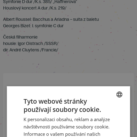
Symfonie D dur /K.s. 385/ „Haffnerova“
Houslový koncert A dur /K.s. 219/
Albert Roussel: Bacchus a Ariadna – suita z baletu
Georges Bizet: I. symfonie C dur
Česká filharmonie
housle: Igor Oistrach /SSSR/
dir. André Cluytens /Francie/
Přihlaste se k našemu newsletteru
a buďte jako první v obraze
Tyto webové stránky
používají soubory cookie.
CZECH
ODEBÍRAT NEWSLETTER
K personalizaci obsahu, reklam a analýze
ENGLISH
návštěvnosti používáme soubory cookie.
Informace o vašem používání našich