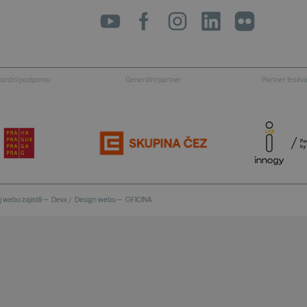
inanční podporou
Generální partner
Partner festiv
 webu zajistili —
Devx
/
Design webu —
OFICINA