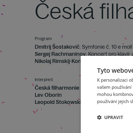
Česká fil
Program
Dmitrij Šostakovič
: Symfonie č. 10 e moll
Sergej Rachmaninov
: Koncert pro klavír 
Nikolaj Rimskij-Korsakov
: Španělské cap
Tyto webové
Interpreti
K personalizaci 
vašem používání n
Česká filharmonie
mohou kombinovat
Lev Oborin
používání jejich s
Leopold Stokowski
UPRAVIT