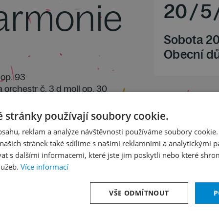
harmonie
20
/
5
Sobota 20
Obecní d
 op. 93
a orchestr č. 3 d moll op. 30
riccio op. 34
 stránky používají soubory cookie.
obsahu, reklam a analýze návštěvnosti používáme soubory cookie.
ašich stránek také sdílíme s našimi reklamními a analytickými par
 s dalšími informacemi, které jste jim poskytli nebo které shro
lužeb.
Více informací
VŠE ODMÍTNOUT
P