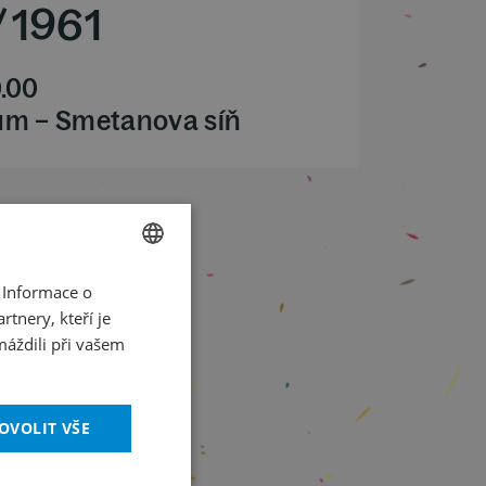
/
1961
.00
ům – Smetanova síň
 Informace o
CZECH
tnery, kteří je
ENGLISH
máždili při vašem
OVOLIT VŠE