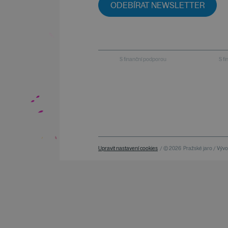
ODEBÍRAT NEWSLETTER
S finanční podporou
S f
Upravit nastavení cookies
/ © 2026
Pražské jaro / Vývoj