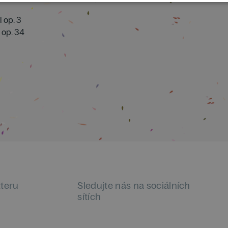
l op. 3
 op. 34
tteru
Sledujte nás na sociálních
sítích
LinkedIn
flickr