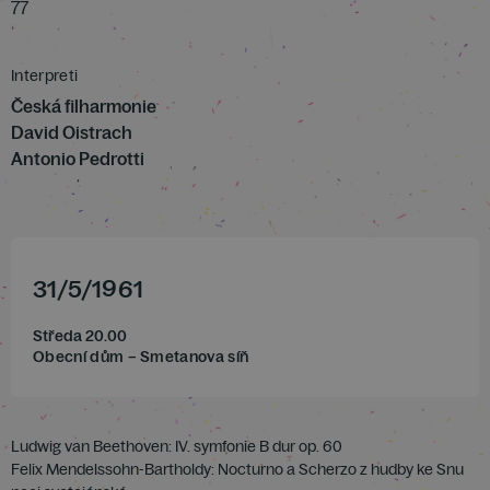
77
Interpreti
Česká filharmonie
David Oistrach
Antonio Pedrotti
31
/
5
/
1961
Středa 20.00
Obecní dům – Smetanova síň
Ludwig van Beethoven: IV. symfonie B dur op. 60
Felix Mendelssohn-Bartholdy: Nocturno a Scherzo z hudby ke Snu