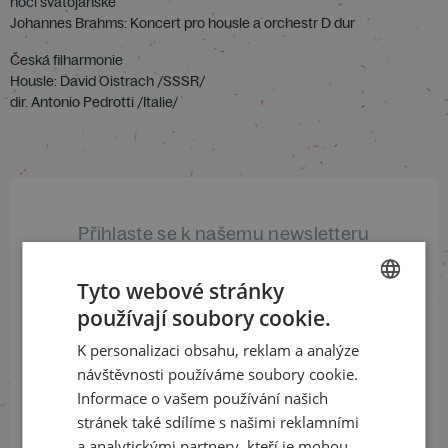
noci svatojánské
Johannes Brahms: Koncert pro housle a orchestr D dur
Česká filharmonie
Housle: David Oistrach /SSSR/
dir. Antonio Pedrotti /Italie/
Přihlaste se k našemu newsletteru
a buďte jako první v obraze
Tyto webové stránky
ODEBÍRAT NEWSLETTER
používají soubory cookie.
CZECH
K personalizaci obsahu, reklam a analýze
ENGLISH
návštěvnosti používáme soubory cookie.
Informace o vašem používání našich
Sledujte nás na sociálních sítích
stránek také sdílíme s našimi reklamními
LinkedIn
flickr
a analytickými partnery, kteří je mohou