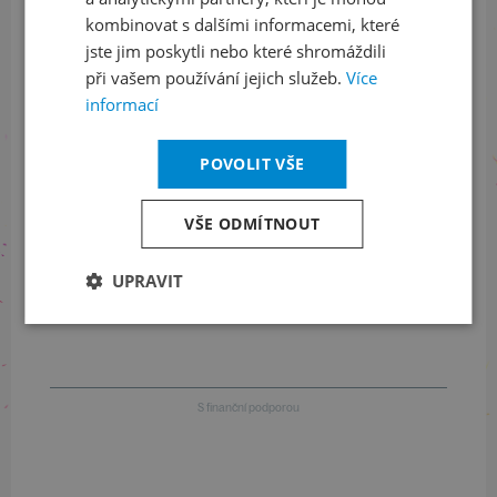
kombinovat s dalšími informacemi, které
jste jim poskytli nebo které shromáždili
při vašem používání jejich služeb.
Více
Informace o stavu objednávek
informací
+420 461 049 232
POVOLIT VŠE
VŠE ODMÍTNOUT
Informace o programu
UPRAVIT
+420 257 310 414
S finanční podporou