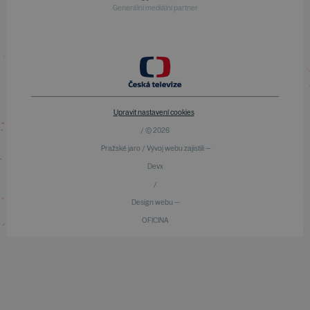
Generální mediální partner
Upravit nastavení cookies
/ © 2026
Pražské jaro / Vývoj webu zajistili —
Devx
/
Design webu —
OFICINA