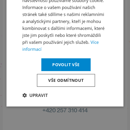
návštěvnosti používáme soubory cookie.
Informace o vašem používání našich
stránek také sdílíme s našimi reklamními
Sledujte nás na sociálních sítích
a analytickými partnery, kteří je mohou
kombinovat s dalšími informacemi, které
LinkedIn
flickr
jste jim poskytli nebo které shromáždili
při vašem používání jejich služeb.
Více
informací
Informace o stavu objednávek
POVOLIT VŠE
+420 461 049 232
VŠE ODMÍTNOUT
UPRAVIT
Informace o programu
+420 257 310 414