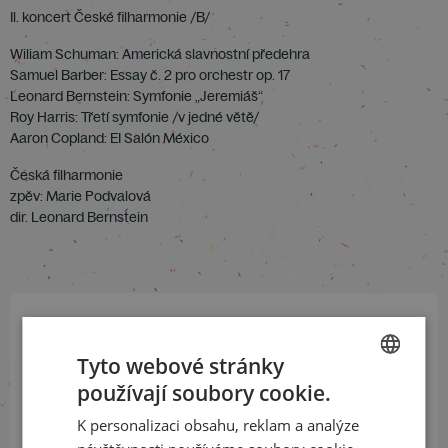
Il. koncert České filharmonie /B/
Wiliam Schuman: Americká slavnostní předehra
Samuel Barber: Essay č. 2 pro orchestr op. 17
Leonard Bernstein: Symfonie „Jeremiáš“
Roy Harris: Třetí symfonie /v jedné větě/
Aaron Copland: EI Salón México
Česká filharmonie
zpěv: Marie Podvalová
dir. Leonard Bernstein
Přihlaste se k našemu newsletteru
Tyto webové stránky
a buďte jako první v obraze
používají soubory cookie.
CZECH
K personalizaci obsahu, reklam a analýze
ODEBÍRAT NEWSLETTER
ENGLISH