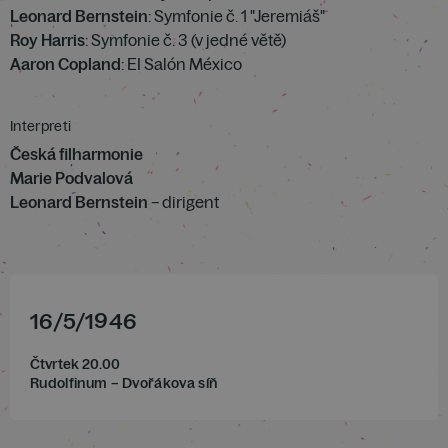
Leonard Bernstein
: Symfonie č. 1 "Jeremiáš"
Roy Harris
: Symfonie č. 3 (v jedné větě)
Aaron Copland
: EI Salón México
Interpreti
Česká filharmonie
Marie Podvalová
Leonard Bernstein
– dirigent
16
/
5
/
1946
Čtvrtek 20.00
Rudolfinum – Dvořákova síň