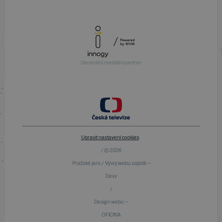
Generální mediální partner
Upravit nastavení cookies
/ © 2026
Pražské jaro / Vývoj webu zajistili —
Devx
/
Design webu —
OFICINA