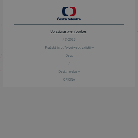
Upravit nastavení cookies
/ © 2026
Pražské jaro / Vývoj webu zajistili —
Devx
/
Design webu —
OFICINA