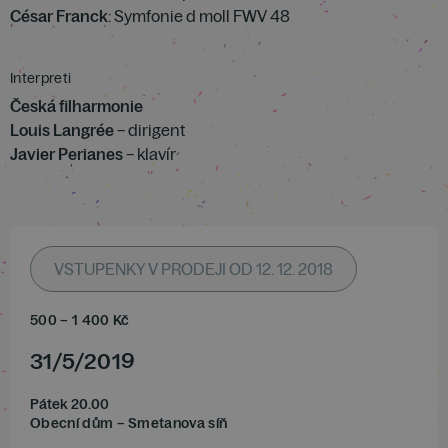
César Franck
: Symfonie d moll FWV 48
Interpreti
Česká filharmonie
Louis Langrée
– dirigent
Javier Perianes
– klavír
VSTUPENKY V PRODEJI OD 12. 12. 2018
500
–
1 400
Kč
31
/
5
/
2019
Pátek 20.00
Obecní dům – Smetanova síň