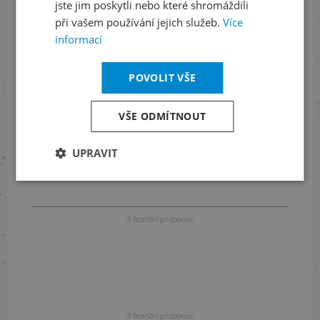
jste jim poskytli nebo které shromáždili
Informace o stavu objednávek
při vašem používání jejich služeb.
Více
informací
+420 461 049 232
POVOLIT VŠE
Informace o programu
VŠE ODMÍTNOUT
+420 257 310 414
UPRAVIT
S finanční podporou
S finanční podporou