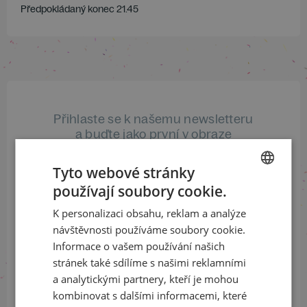
Předpokládaný konec 21.45
Přihlaste se k našemu newsletteru
a buďte jako první v obraze
Tyto webové stránky
ODEBÍRAT NEWSLETTER
používají soubory cookie.
CZECH
K personalizaci obsahu, reklam a analýze
ENGLISH
návštěvnosti používáme soubory cookie.
Sledujte nás na sociálních sítích
Informace o vašem používání našich
stránek také sdílíme s našimi reklamními
LinkedIn
flickr
a analytickými partnery, kteří je mohou
kombinovat s dalšími informacemi, které