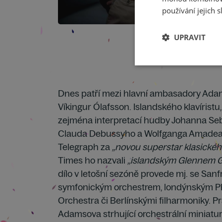
používání jejich s
UPRAVIT
Dnes patří mezi hlavní ambasadory Ada
Víkingur Ólafsson. Islandského klavíristu,
zejména interpretací hudby Johanna Se
Clauda Debussyho a Wolfganga Amadea M
Telegraph za
„novou superstar klasickéh
Times ho nazvali
„islandským Glennem 
dílo v letošní sezóně provede mj. se San
symfonickým orchestrem, londýnským P
Orchestra či Berlínskými filharmoniky. P
Adamsova strhující orchestrální miniat