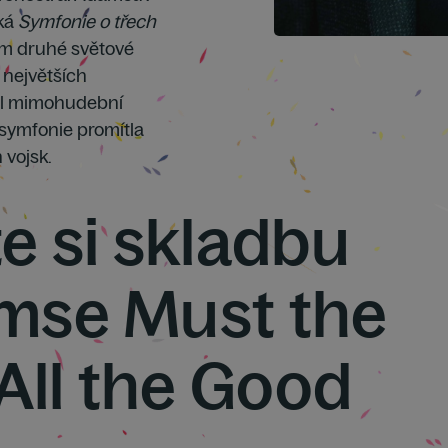
cká
Symfonie o třech
ěhem druhé světové
 největších
těl mimohudební
o symfonie promítla
vojsk.
e si skladbu
mse Must the
All the Good