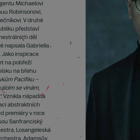
igentu Michaelovi
huu Robinsonovi,
čníkovi. V druhé
liku představí
estrálních děl
eré napsala Gabriella
. Jako inspirace
et na pobřeží
 písku na břehu
ukům Pacifiku –
ujícím se vlnám,
.
Vznikla nápaditá
aci abstraktních
Od premiéry v roce
jsou Sanfranciský
hestra, Losangeleská
Orchestra. Adamsův