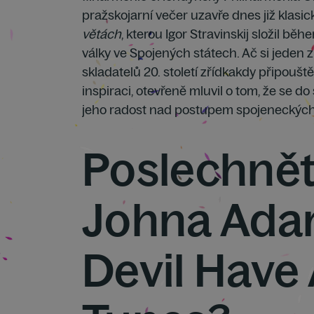
pražskojarní večer uzavře dnes již klasi
větách
, kterou Igor Stravinskij složil b
války ve Spojených státech. Ač si jeden z
skladatelů 20. století zřídkakdy připouš
inspiraci, otevřeně mluvil o tom, že se d
jeho radost nad postupem spojeneckých 
Poslechnět
Johna Ada
Devil Have 