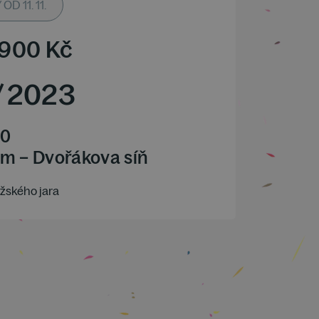
D 11. 11.
 900
Kč
/
2023
00
m – Dvořákova síň
žského jara