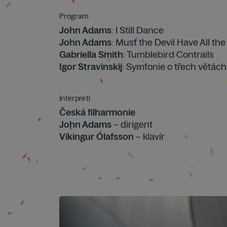
Program
John Adams
: I Still Dance
John Adams
: Must the Devil Have All t
Gabriella Smith
: Tumblebird Contrails
Igor Stravinskij
: Symfonie o třech větách
Interpreti
Česká filharmonie
John Adams
– dirigent
Víkingur Ólafsson
– klavír