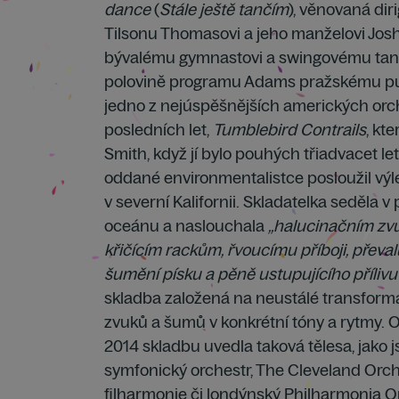
dance
(
Stále ještě tančím
), věnovaná dir
Tilsonu Thomasovi a jeho manželovi Jos
bývalému gymnastovi a swingovému tane
polovině programu Adams pražskému pub
jedno z nejúspěšnějších amerických orch
posledních let,
Tumblebird Contrails
, kt
Smith, když jí bylo pouhých třiadvacet let
oddané environmentalistce posloužil výl
v severní Kalifornii. Skladatelka seděla v
oceánu a naslouchala
„halucinačním zv
křičícím rackům, řvoucímu příboji, převal
šumění písku a pěně ustupujícího přílivu“
skladba založená na neustálé transform
zvuků a šumů v konkrétní tóny a rytmy. 
2014 skladbu uvedla taková tělesa, jako 
symfonický orchestr, The Cleveland Orc
filharmonie či londýnský Philharmonia 