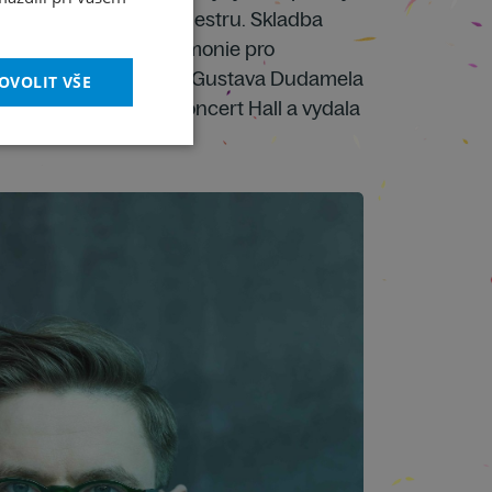
u Adams zapojil do orchestru. Skladba
u Losangeleské filharmonie pro
g, která ji pod vedením Gustava Dudamela
OVOLIT VŠE
ala ve Walt Disney Concert Hall a vydala
phon.