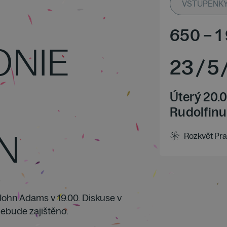
VSTUPENKY O
650
–
1
ONIE
23
/
5
Úterý 20.
Rudolfinu
N
Rozkvět Pra
 John Adams v 19.00. Diskuse v
nebude zajištěno.