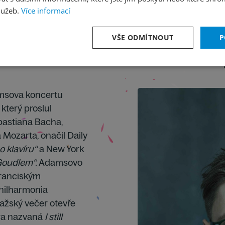
rify baskytary, ktero
lužeb.
Více informací
vznikla na objednávk
klavíristku Yuju Wan
VŠE ODMÍTNOUT
P
v roce 2019 premiérov
u Deutsche Grammo
msova koncertu
 který proslul
bastiana Bacha,
ozarta, onačil Daily
o klavíru“
a New York
Goudlem“
.
Adamsovo
franciským
hilharmonia
ražský večer otevře
ura nazvaná
I still