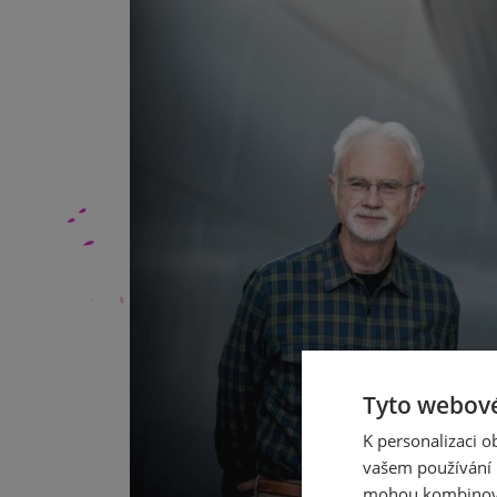
Tyto webové
K personalizaci 
vašem používání n
mohou kombinovat