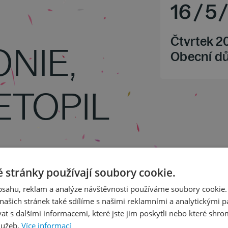
16
/
5
Čtvrtek 2
NIE,
Obecní d
ETOPIL
 stránky používají soubory cookie.
obsahu, reklam a analýze návštěvnosti používáme soubory cookie.
 35 D dur KV 385 "Haffnerova"
ašich stránek také sdílíme s našimi reklamními a analytickými par
 s dalšími informacemi, které jste jim poskytli nebo které shro
lužeb.
Více informací