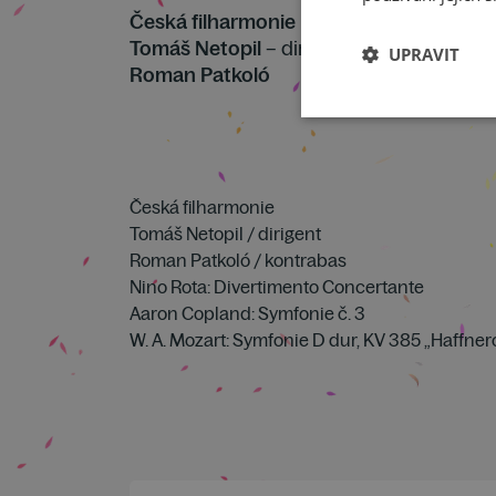
Česká filharmonie
Tomáš Netopil
– dirigent
UPRAVIT
Roman Patkoló
Česká filharmonie
Tomáš Netopil / dirigent
Roman Patkoló / kontrabas
Nino Rota: Divertimento Concertante
Aaron Copland: Symfonie č. 3
W. A. Mozart: Symfonie D dur, KV 385 „Haffner