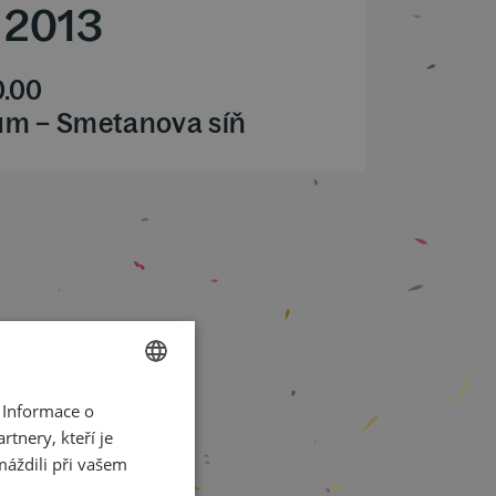
/
2013
0.00
ům – Smetanova síň
 Informace o
CZECH
tnery, kteří je
ENGLISH
máždili při vašem