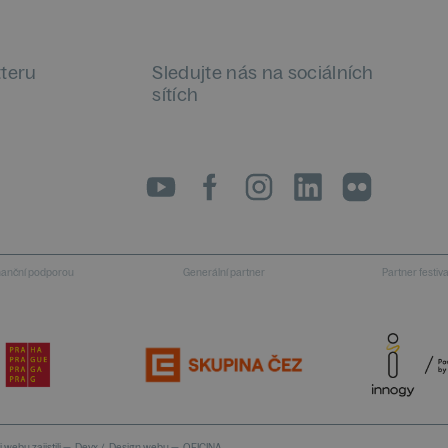
tteru
Sledujte nás na sociálních
sítích
LinkedIn
flickr
inanční podporou
Generální partner
Partner festiv
 webu zajistili —
Devx
/
Design webu —
OFICINA