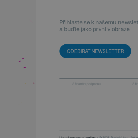
Přihlaste se k našemu newsle
a buďte jako první v obraze
ODEBÍRAT NEWSLETTER
S finanční podporou
S f
Upravit nastavení cookies
/ © 2026
Pražské jaro / Vývoj