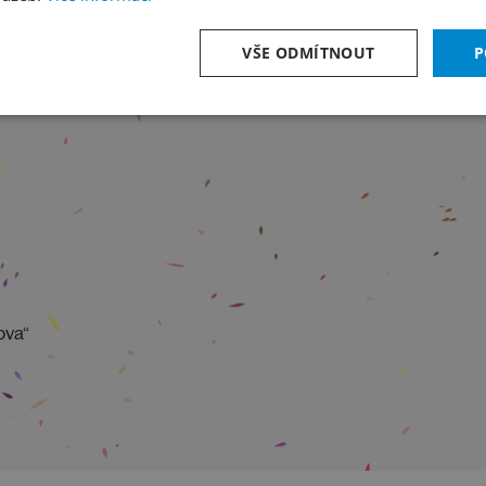
VŠE ODMÍTNOUT
P
ova“