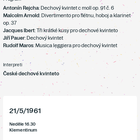
Antonín Rejcha
: Dechový kvintet c moll op. 91 č. 6
Malcolm Arnold
: Divertimento pro flétnu, hoboj a klarinet
op. 37
Jacques Ibert
: Tři krátké kusy pro dechové kvinteto
Jiří Pauer
: Dechový kvintet
Rudolf Maros
: Musica leggiera pro dechový kvintet
Interpreti
České dechové kvinteto
21
/
5
/
1961
Neděle 16.30
Klementinum