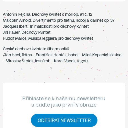
Antonín Rejcha: Dechový kvintet c moll op. 91 č. 12
Malcolm Arnold: Divertimento pro flétnu, hoboj a klarinet op. 37
Jacques Ibert: Tři maličkosti pro dechový kvintet
Jiří Pauer: Dechový kvintet
Rudolf Maros: Musica leggiera pro dechový kvintet
České dechové kvinteto filharmoniků
/Jan Hecl, flétna – František Hanták, hoboj – Miloš Kopecký, klarinet
– Miroslav Štefek, lesní roh – Karel Vacek, fagot/
Přihlaste se k našemu newsletteru
a buďte jako první v obraze
ODEBÍRAT NEWSLETTER