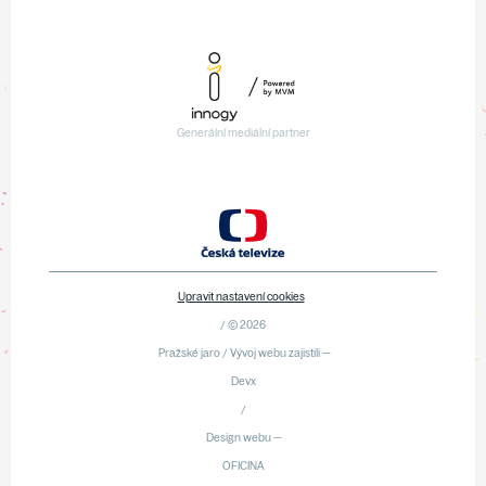
Generální mediální partner
Upravit nastavení cookies
/ © 2026
Pražské jaro / Vývoj webu zajistili —
Devx
/
Design webu —
OFICINA