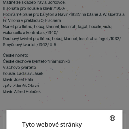
Matiné ze skladeb Pavla Bořkovce:
II. sonáta pro housle a klavír /1956/
Rozmarné písně pro baryton a klavír /1932/ na básně J. W. Goetha a
Fr. Villona v překladu O. Fischera
Nonet pro flétnu, hoboj, klarinet, lesní roh, fagot, housle, violu,
violoncello a kontrabas /1940/
Dechový kvintet pro flétnu, hoboj, klarinet, lesní roh a fagot /1932/
Smyčcový kvartet /1962/ č. 5
České noneto
České dechové kvinteto filharmoniků
Vlachovo kvarteto
housle: Ladislav Jásek
klavír: Josef Hála
zpěv: Zdeněk Otava
klavír: Alfred Holeček
Tyto webové stránky