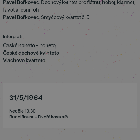
Pavel Bořkovec
: Dechový kvintet pro flétnu, hoboj, klarinet,
fagot a lesní roh
Pavel Bořkovec
: Smyčcový kvartet č. 5
Interpreti
České noneto
– noneto
České dechové kvinteto
Vlachovo kvarteto
31
/
5
/
1964
Neděle 10.30
Rudolfinum – Dvořákova síň