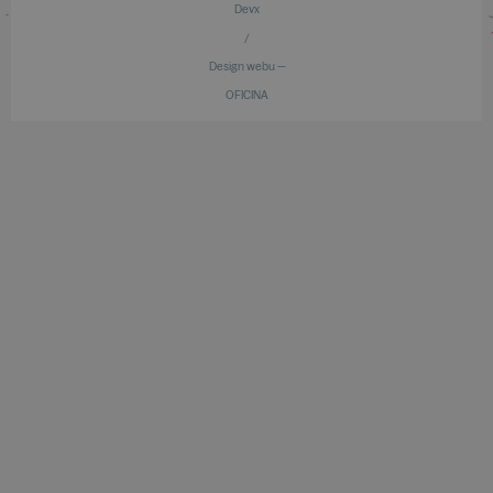
Devx
/
Design webu —
OFICINA