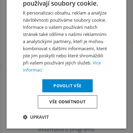
Přihlaste se k našemu newsletteru
používají soubory cookie.
CZECH
a buďte jako první v obraze
K personalizaci obsahu, reklam a analýze
ENGLISH
návštěvnosti používáme soubory cookie.
ODEBÍRAT NEWSLETTER
Informace o vašem používání našich
stránek také sdílíme s našimi reklamními
a analytickými partnery, kteří je mohou
kombinovat s dalšími informacemi, které
Sledujte nás na sociálních sítích
jste jim poskytli nebo které shromáždili
při vašem používání jejich služeb.
Více
LinkedIn
flickr
informací
POVOLIT VŠE
Informace o stavu objednávek
VŠE ODMÍTNOUT
+420 461 049 232
UPRAVIT
Informace o programu