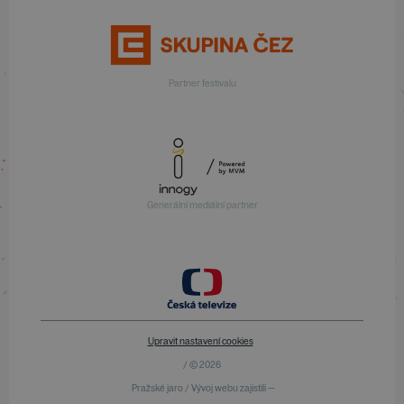
Partner festivalu
Generální mediální partner
Upravit nastavení cookies
/ © 2026
Pražské jaro / Vývoj webu zajistili —