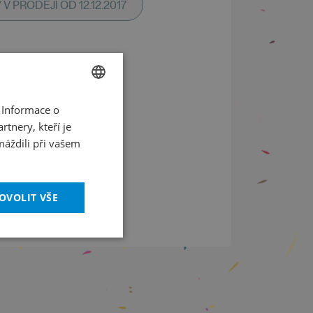
V PRODEJI OD 12.12.2017
/
2018
 Informace o
CZECH
tnery, kteří je
.00
ENGLISH
máždili při vašem
 národní banky
konec 15.10
OVOLIT VŠE
přestávku