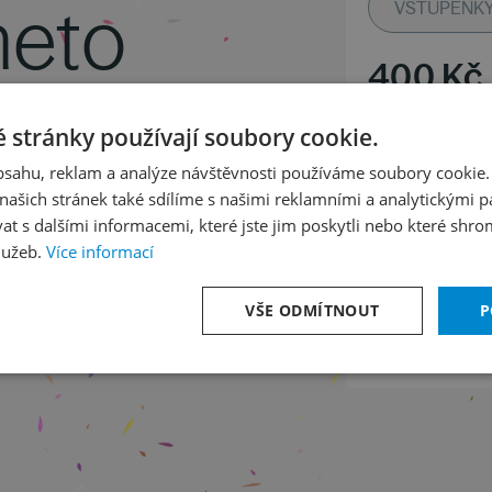
neto
VSTUPENKY 
400
Kč
20
/
5
 stránky používají soubory cookie.
obsahu, reklam a analýze návštěvnosti používáme soubory cookie.
ašich stránek také sdílíme s našimi reklamními a analytickými par
Neděle 14
 s dalšími informacemi, které jste jim poskytli nebo které shro
Sál České
lužeb.
Více informací
 premiéra)
Předpokládaný 
VŠE ODMÍTNOUT
P
e o dvou tématech op. 147
Koncert nemá 