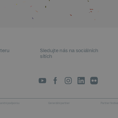
tteru
Sledujte nás na sociálních
sítích
LinkedIn
flickr
inanční podporou
Generální partner
Partner festiv