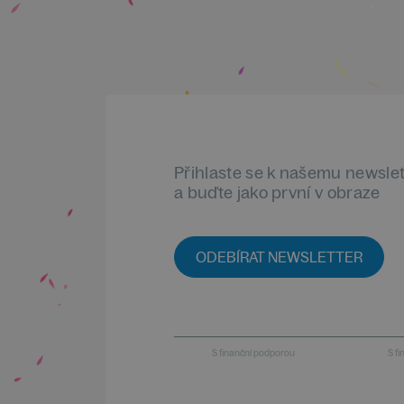
Přihlaste se k našemu newsle
a buďte jako první v obraze
ODEBÍRAT NEWSLETTER
S finanční podporou
S f