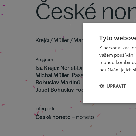
České no
Tyto webové
Krejčí / Müller / Martinů / Foerster
K personalizaci 
vašem používání n
Program
mohou kombinovat
Iša Krejčí
: Nonet-Divertimento
používání jejich s
Michal Müller
: Passacaglia 1918 (světová
Bohuslav Martinů
: Nonet č. 2 H 374
UPRAVIT
Josef Bohuslav Foerster
: Nonet: variac
Interpreti
České noneto
– noneto