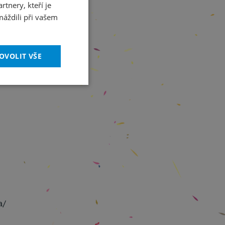
tnery, kteří je
ENGLISH
máždili při vašem
OVOLIT VŠE
a/