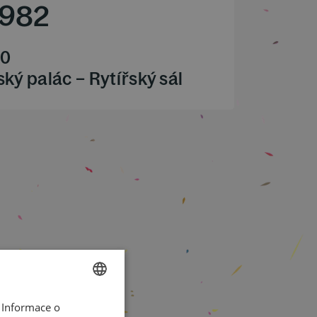
1982
00
ký palác – Rytířský sál
 Informace o
CZECH