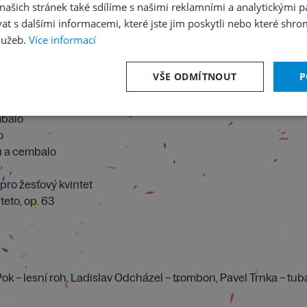
ašich stránek také sdílíme s našimi reklamními a analytickými par
 s dalšími informacemi, které jste jim poskytli nebo které shro
lužeb.
Více informací
VŠE ODMÍTNOUT
P
mbalo
o
fu a cembalo
pro žesťový kvintet
teto, op. 63
Pok – lesní roh, Ladislav Odcházel – trombon, Pavel Trnka – tub