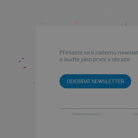
Přihlaste se k našemu newsle
a buďte jako první v obraze
ODEBÍRAT NEWSLETTER
S finanční podporou
S f