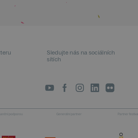
tteru
Sledujte nás na sociálních
sítích
LinkedIn
flickr
inanční podporou
Generální partner
Partner festiv