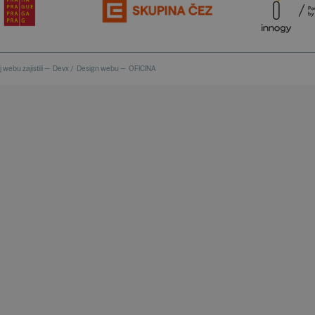
 webu zajistili —
Devx
/
Design webu —
OFICINA