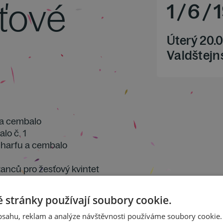
ťové
1
/
6
/
Úterý 20.
Valdštejns
 a cembalo
lo č. 1
o harfu a cembalo
tanců pro žesťový kvintet
é kvinteto op. 63
 stránky používají soubory cookie.
obsahu, reklam a analýze návštěvnosti používáme soubory cookie.