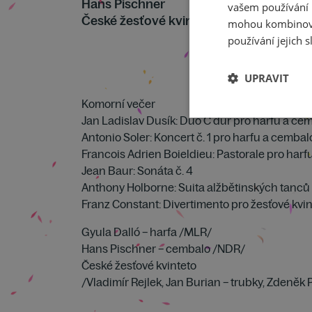
Hans Pischner
vašem používání n
České žesťové kvinteto
mohou kombinovat
používání jejich s
UPRAVIT
Komorní večer
Jan Ladislav Dusík: Duo C dur pro harfu a ce
Antonio Soler: Koncert č. 1 pro harfu a cembal
Francois Adrien Boieldieu: Pastorale pro har
Jean Baur: Sonáta č. 4
Anthony Holborne: Suita alžbětinských tanců 
Franz Constant: Divertimento pro žesťové kvin
Gyula Dalló – harfa /MLR/
Hans Pischner – cembalo /NDR/
České žesťové kvinteto
/Vladimír Rejlek, Jan Burian – trubky, Zdeněk 