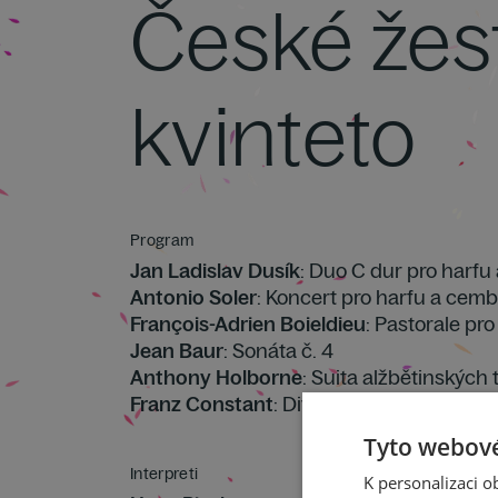
České žes
kvinteto
Program
Jan Ladislav Dusík
: Duo C dur pro harfu
Antonio Soler
: Koncert pro harfu a cemba
François-Adrien Boieldieu
: Pastorale pr
Jean Baur
: Sonáta č. 4
Anthony Holborne
: Suita alžbětinských 
Franz Constant
: Divertimento pro žesťov
Tyto webové
Interpreti
K personalizaci 