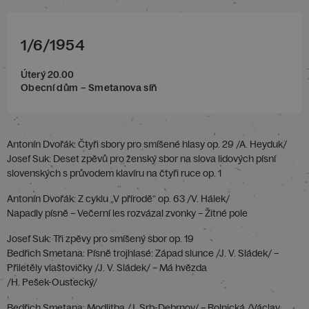
1
/
6
/
1954
Úterý 20.00
Obecní dům – Smetanova síň
Antonín Dvořák: Čtyři sbory pro smíšené hlasy op. 29 /A. Heyduk/
Josef Suk: Deset zpěvů pro ženský sbor na slova lidových písní
slovenských s průvodem klavíru na čtyři ruce op. 1
Antonín Dvořák: Z cyklu „V přírodě“ op. 63 /V. Hálek/
Napadly písně – Večerní les rozvázal zvonky – Žitné pole
Josef Suk: Tři zpěvy pro smíšený sbor op. 19
Bedřich Smetana: Písně trojhlasé: Západ slunce /J. V. Sládek/ –
Přiletěly vlaštovičky /J. V. Sládek/ – Má hvězda
/H. Pešek-Oustecký/
Bedřich Smetana: Modlitba /J. Srb-Debrnov/ – Rolnická /Václav