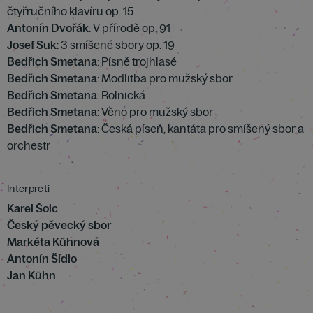
čtyřručního klavíru op. 15
Antonín Dvořák
: V přírodě op. 91
Josef Suk
: 3 smíšené sbory op. 19
Bedřich Smetana
: Písně trojhlasé
Bedřich Smetana
: Modlitba pro mužský sbor
Bedřich Smetana
: Rolnická
Bedřich Smetana
: Věno pro mužský sbor
Bedřich Smetana
: Česká píseň, kantáta pro smíšený sbor a
orchestr
Interpreti
Karel Šolc
Český pěvecký sbor
Markéta Kühnová
Antonín Šídlo
Jan Kühn