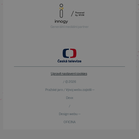
Generální mediální partner
Upravit nastavení cookies
/ © 2026
Pražské jaro / Vývoj webu zajistili —
Devx
/
Design webu —
OFICINA