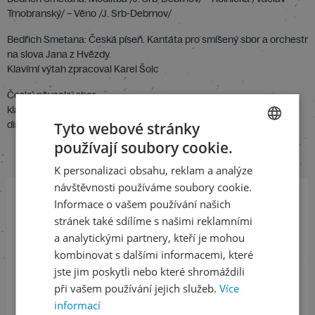
Trnobranský/ – Věno /J. Srb-Debrnov/
Bedřich Smetana: Česká píseň. Kantáta pro smíšený sbor a orchestr
na slova Jana z Hvězdy.
Klavírní výtah zpracoval Karel Šolc
Český pěvecký sbor
klavír: Markéta Kühnová, Antonín Šídlo
dir. prof. Jan Kühn
Tyto webové stránky
používají soubory cookie.
CZECH
K personalizaci obsahu, reklam a analýze
ENGLISH
návštěvnosti používáme soubory cookie.
Informace o vašem používání našich
Přihlaste se k našemu newsletteru
stránek také sdílíme s našimi reklamními
a buďte jako první v obraze
a analytickými partnery, kteří je mohou
kombinovat s dalšími informacemi, které
ODEBÍRAT NEWSLETTER
jste jim poskytli nebo které shromáždili
při vašem používání jejich služeb.
Více
informací