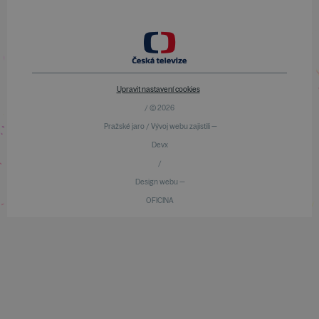
Upravit nastavení cookies
/ © 2026
Pražské jaro / Vývoj webu zajistili —
Devx
/
Design webu —
OFICINA