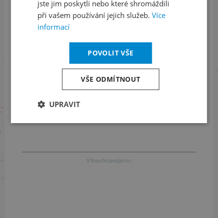
jste jim poskytli nebo které shromáždili
při vašem používání jejich služeb.
Více
Informace o stavu objednávek
informací
+420 461 049 232
POVOLIT VŠE
VŠE ODMÍTNOUT
Informace o programu
UPRAVIT
+420 257 310 414
S finanční podporou