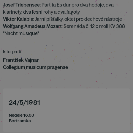
Josef Triebensee
: Partita Es dur pro dva hoboje, dva
klarinety, dva lesní rohy a dva fagoty
Viktor Kalabis
: Jarní píšťalky, oktet pro dechové nástroje
Wolfgang Amadeus Mozart
: Serenáda č. 12 c moll KV 388
"Nacht musique"
Interpreti
František Vajnar
Collegium musicum pragense
24
/
5
/
1981
Neděle 16.00
Bertramka