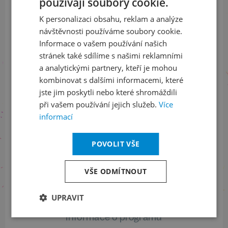
používají soubory cookie.
CZECH
a buďte jako první v obraze
K personalizaci obsahu, reklam a analýze
ENGLISH
návštěvnosti používáme soubory cookie.
ODEBÍRAT NEWSLETTER
Informace o vašem používání našich
stránek také sdílíme s našimi reklamními
a analytickými partnery, kteří je mohou
kombinovat s dalšími informacemi, které
Sledujte nás na sociálních sítích
jste jim poskytli nebo které shromáždili
LinkedIn
flickr
při vašem používání jejich služeb.
Více
informací
POVOLIT VŠE
Informace o stavu objednávek
VŠE ODMÍTNOUT
+420 461 049 232
UPRAVIT
Informace o programu