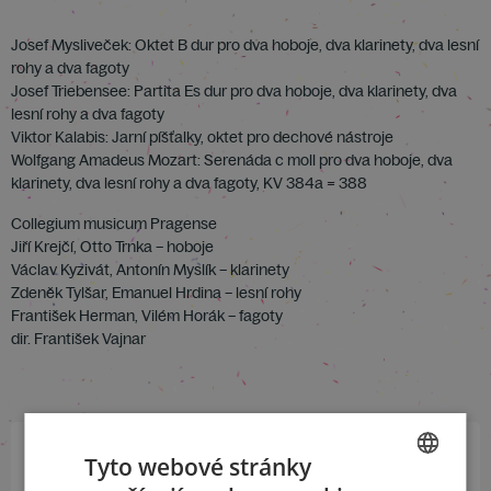
Josef Mysliveček: Oktet B dur pro dva hoboje, dva klarinety, dva lesní
rohy a dva fagoty
Josef Triebensee: Partita Es dur pro dva hoboje, dva klarinety, dva
lesní rohy a dva fagoty
Viktor Kalabis: Jarní píšťalky, oktet pro dechové nástroje
Wolfgang Amadeus Mozart: Serenáda c moll pro dva hoboje, dva
klarinety, dva lesní rohy a dva fagoty, KV 384a = 388
Collegium musicum Pragense
Jiří Krejčí, Otto Trnka – hoboje
Václav Kyzivát, Antonín Myslík – klarinety
Zdeněk Tylšar, Emanuel Hrdina – lesní rohy
František Herman, Vilém Horák – fagoty
dir. František Vajnar
Tyto webové stránky
Přihlaste se k našemu newsletteru