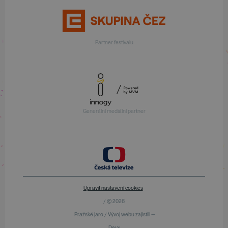
Partner festivalu
Generální mediální partner
Upravit nastavení cookies
/ © 2026
Pražské jaro / Vývoj webu zajistili —
Devx