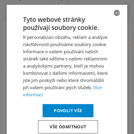
Tyto webové stránky
používají soubory cookie.
CZECH
K personalizaci obsahu, reklam a analýze
Přihlaste se k našemu newsletteru
ENGLISH
a buďte jako první v obraze
návštěvnosti používáme soubory cookie.
Informace o vašem používání našich
stránek také sdílíme s našimi reklamními
ODEBÍRAT NEWSLETTER
a analytickými partnery, kteří je mohou
kombinovat s dalšími informacemi, které
jste jim poskytli nebo které shromáždili
při vašem používání jejich služeb.
Více
Sledujte nás na sociálních sítích
informací
LinkedIn
flickr
POVOLIT VŠE
VŠE ODMÍTNOUT
Informace o stavu objednávek