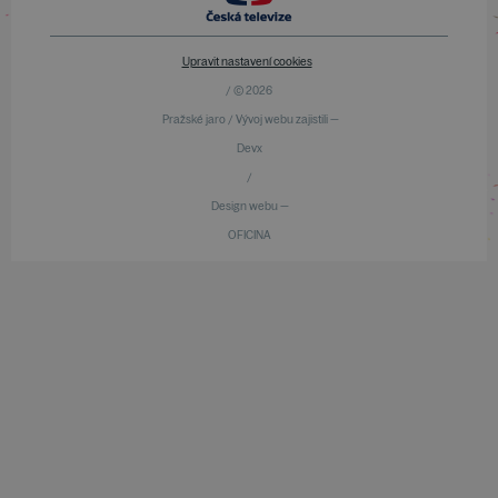
Upravit nastavení cookies
/ © 2026
Pražské jaro / Vývoj webu zajistili —
Devx
/
Design webu —
OFICINA