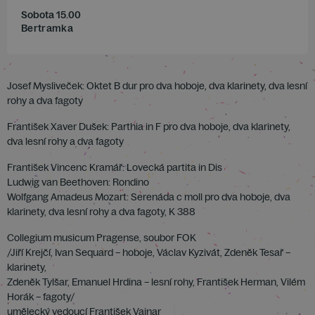
Sobota 15.00
Bertramka
Josef Mysliveček: Oktet B dur pro dva hoboje, dva klarinety, dva lesní
rohy a dva fagoty
František Xaver Dušek: Parthia in F pro dva hoboje, dva klarinety,
dva lesní rohy a dva fagoty
František Vincenc Kramář: Lovecká partita in Dis
Ludwig van Beethoven: Rondino
Wolfgang Amadeus Mozart: Serenáda c moll pro dva hoboje, dva
klarinety, dva lesní rohy a dva fagoty, K 388
Collegium musicum Pragense, soubor FOK
/Jiří Krejčí, Ivan Sequard – hoboje, Václav Kyzivát, Zdeněk Tesař –
klarinety,
Zdeněk Tylšar, Emanuel Hrdina – lesní rohy, František Herman, Vilém
Horák – fagoty/
umělecký vedoucí František Vajnar