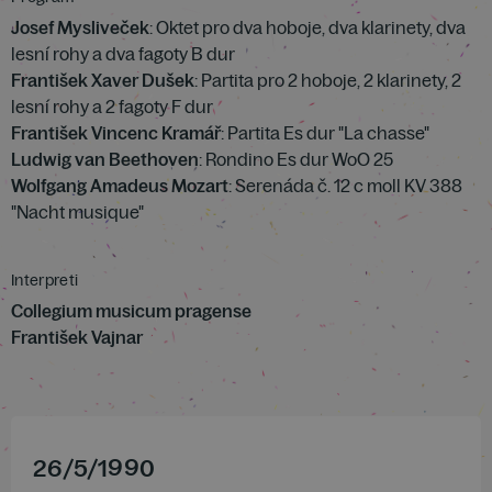
Josef Mysliveček
: Oktet pro dva hoboje, dva klarinety, dva
lesní rohy a dva fagoty B dur
František Xaver Dušek
: Partita pro 2 hoboje, 2 klarinety, 2
lesní rohy a 2 fagoty F dur
František Vincenc Kramář
: Partita Es dur "La chasse"
Ludwig van Beethoven
: Rondino Es dur WoO 25
Wolfgang Amadeus Mozart
: Serenáda č. 12 c moll KV 388
"Nacht musique"
Interpreti
Collegium musicum pragense
František Vajnar
26
/
5
/
1990