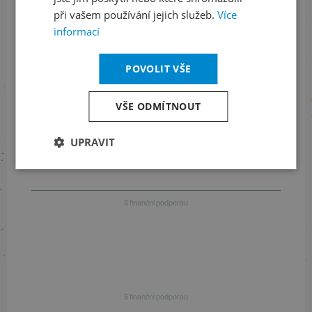
Informace o stavu objednávek
při vašem používání jejich služeb.
Více
informací
+420 461 049 232
POVOLIT VŠE
Informace o programu
VŠE ODMÍTNOUT
+420 257 310 414
UPRAVIT
S finanční podporou
S finanční podporou