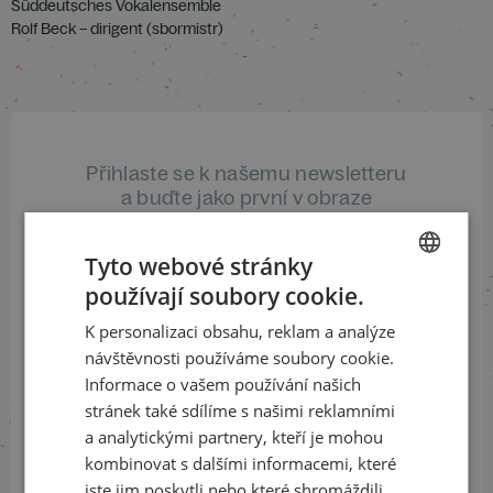
Süddeutsches Vokalensemble
Rolf Beck – dirigent (sbormistr)
Přihlaste se k našemu newsletteru
a buďte jako první v obraze
ODEBÍRAT NEWSLETTER
Tyto webové stránky
používají soubory cookie.
CZECH
K personalizaci obsahu, reklam a analýze
ENGLISH
návštěvnosti používáme soubory cookie.
Sledujte nás na sociálních sítích
Informace o vašem používání našich
LinkedIn
flickr
stránek také sdílíme s našimi reklamními
a analytickými partnery, kteří je mohou
kombinovat s dalšími informacemi, které
jste jim poskytli nebo které shromáždili