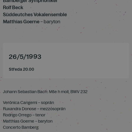
Bamberger Symphoniker
Rolf Beck
Süddeutches Vokalensemble
Matthias Goerne
– baryton
26
/
5
/
1993
Středa 20.00
Johann Sebastian Bach: Mše h moll, BWV 232
Verónica Cangemi – soprán
Ruxandra Donose – mezzosoprán
Rodrigo Orrego – tenor
Matthias Goerne – baryton
Concerto Bamberg