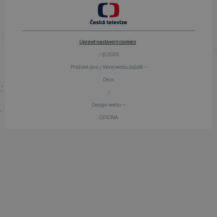
Upravit nastavení cookies
/ © 2026
Pražské jaro / Vývoj webu zajistili —
Devx
/
Design webu —
OFICINA