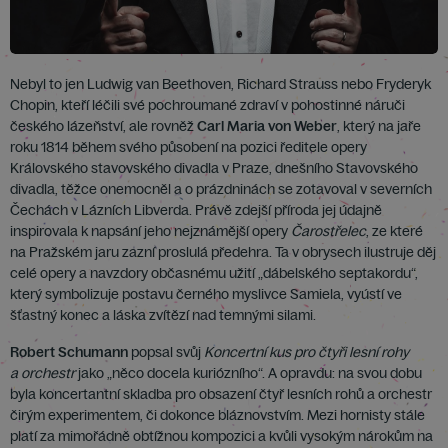
Nebyl to jen Ludwig van Beethoven, Richard Strauss nebo Fryderyk
Chopin, kteří léčili své pochroumané zdraví v pohostinné náruči
českého lázeňství, ale rovněž
Carl Maria von Weber
, který na jaře
roku 1814 během svého působení na pozici ředitele opery
Královského stavovského divadla v Praze, dnešního Stavovského
divadla, těžce onemocněl a o prázdninách se zotavoval v severních
Čechách v Lázních Libverda. Právě zdejší příroda jej údajně
inspirovala k napsání jeho nejznámější opery
Čarostřelec
, ze které
na Pražském jaru zazní proslulá předehra. Ta v obrysech ilustruje děj
celé opery a navzdory občasnému užití „dábelského septakordu“,
který symbolizuje postavu černého myslivce Samiela, vyústí ve
šťastný konec a láska zvítězí nad temnými silami.
Robert Schumann
popsal svůj
Koncertní kus pro čtyři lesní rohy
a orchestr
jako „něco docela kuriózního“. A opravdu: na svou dobu
byla koncertantní skladba pro obsazení čtyř lesních rohů a orchestr
čirým experimentem, či dokonce bláznovstvím. Mezi hornisty stále
platí za mimořádně obtížnou kompozici a kvůli vysokým nárokům na