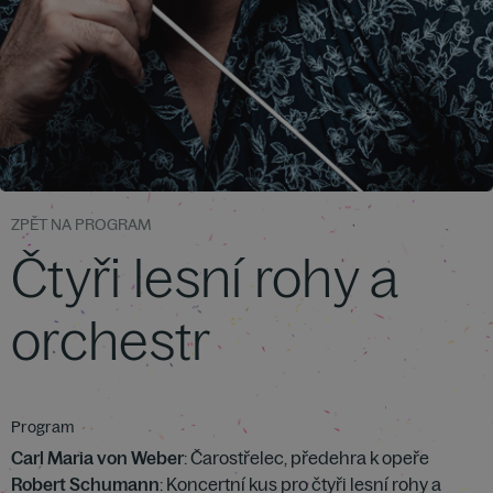
ZPĚT NA PROGRAM
Čtyři lesní rohy a
orchestr
Program
Carl Maria von Weber
: Čarostřelec, předehra k opeře
Robert Schumann
: Koncertní kus pro čtyři lesní rohy a