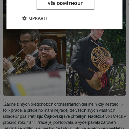
VŠE ODMÍTNOUT
UPRAVIT
„Žádné z mých předchozích orchestrálních děl mě nikdy nestálo
tolik práce, a přece ho mám nejraději ze všech svých vlastních
skladeb,“ psal
Petr Iljič Čajkovskij
své přítelkyni Naděždě von Meck v
prosinci roku 1877. Práce jej pohlcovala, a vyčerpávala zároveň.
„Možná se mýlím, ale myslím, že tato symfonie je něco neobvyklého