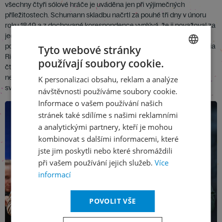
všechny čtyři sólové hráče je uváděna jen při výjimečných
příležitostech. Schumann skladbu načrtl za pouhé tři dny v únoru
roku 1849 a z dochované korespondence vyplývá, že ji považoval za
jednu ze svých nejlepších děl. Veřejné premiéry se dočkala o rok
později, 25. února 1850 v lipském Gewandhausu pod taktovkou Julia
Tyto webové stránky
Rietze. Dvacetiminutová skladba, jež začíná impozantní fanfárou
používají soubory cookie.
CZECH
čtyř lesních rohů, potěší jak vytříbeností stylu a formy, ve které se
nezapře Schumannův obdiv ke klasicistním mistrům 18. století, tak
K personalizaci obsahu, reklam a analýze
ENGLISH
svým temperamentem, jenž naplno otevírá brány romantismu.
návštěvnosti používáme soubory cookie.
Informace o vašem používání našich
stránek také sdílíme s našimi reklamními
a analytickými partnery, kteří je mohou
kombinovat s dalšími informacemi, které
jste jim poskytli nebo které shromáždili
při vašem používání jejich služeb.
Více
informací
POVOLIT VŠE