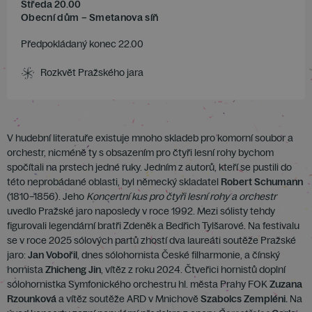
Středa 20.00
Obecní dům – Smetanova síň
Předpokládaný konec 22.00
Rozkvět Pražského jara
V hudební literatuře existuje mnoho skladeb pro komorní soubor a
orchestr, nicméně ty s obsazením pro čtyři lesní rohy bychom
spočítali na prstech jedné ruky. Jedním z autorů, kteří se pustili do
této neprobádané oblasti, byl německý skladatel
Robert Schumann
(1810–1856). Jeho
Koncertní kus pro čtyři lesní rohy a orchestr
uvedlo Pražské jaro naposledy v roce 1992. Mezi sólisty tehdy
figurovali legendární bratři Zdeněk a Bedřich Tylšarové. Na festivalu
se v roce 2025 sólových partů zhostí dva laureáti soutěže Pražské
jaro:
Jan Vobořil
, dnes sólohornista České filharmonie, a čínský
hornista
Zhicheng Jin
, vítěz z roku 2024. Čtveřici hornistů doplní
sólohornistka Symfonického orchestru hl. města Prahy FOK
Zuzana
Rzounková
a vítěz soutěže ARD v Mnichově
Szabolcs Zempléni.
Na