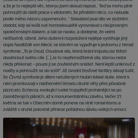
a že je to nejlepší věc, kterou jsem dosud napsal… Teď se mohu plně
pohroužit do další práce s vědomím, že přináším něco, co nebude
podle mého názoru zapomenuto…“ Skladatel psal dílo ve složitém
období, kdy se kvůli své homosexualitě vyrovnával s neúprosným
společenským tlakem, a tak se naoko, a dodejme, že velmi
nešťastně, oženil. Jeho duševní rozpoložení nejlépe vystihuje jiný
dopis Naděždě von Meck, ve kterém se vyjadřuje k jednomu z témat
symfonie: „To je Osud. Osudová síla, která brání impulsu ke štěstí
dosáhnout svého cíle. […] Je to nepřemožitelná síla, kterou nelze
nikdy překonat – pouze ji se zoufalstvím snášet. Není lepší uniknout z
reality a pohroužit se do snů?“ Již úvodní žesťové fanfáry dávají tušit,
že
Čtvrtá symfonie
je dílem netušených hlubin lidské duše, které k
nám promlouvají v nádherném tématu druhé věty přes půvabné
pizzicato
Scherza
, evokující ruské trojspřeží prohánějící se po
zasněžených pláních, až k monumentálnímu závěru. Večer 21.
května se tak v Obecním domě ponese na vlně romantismu a
zvláště v druhé polovině přinese pořádnou dávku velkých emocí.