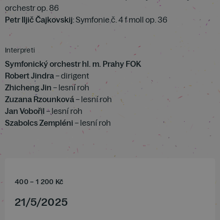
orchestr op. 86
Petr Iljič Čajkovskij
: Symfonie č. 4 f moll op. 36
Interpreti
Symfonický orchestr hl. m. Prahy FOK
Robert Jindra
– dirigent
Zhicheng Jin
– lesní roh
Zuzana Rzounková
– lesní roh
Jan Vobořil
– lesní roh
Szabolcs Zempléni
– lesní roh
400
–
1 200
Kč
21
/
5
/
2025