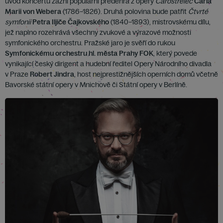
úvod koncertu zazní populární předehra z opery
Čarostřelec
Carla
Marii von Webera
(1786–1826). Druhá polovina bude patřit
Čtvrté
symfonii
Petra Iljiče Čajkovského
(1840–1893), mistrovskému dílu,
jež naplno rozehrává všechny zvukové a výrazové možnosti
symfonického orchestru. Pražské jaro je svěří do rukou
Symfonickému orchestru hl. města Prahy FOK
, který povede
vynikající český dirigent a hudební ředitel Opery Národního divadla
v Praze
Robert Jindra
, host nejprestižnějších operních domů včetně
Bavorské státní opery v Mnichově či Státní opery v Berlíně.