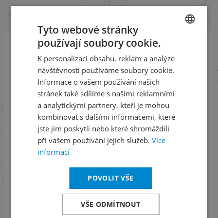
Tyto webové stránky
používají soubory cookie.
CZECH
Přihlaste se k našemu newsletteru
K personalizaci obsahu, reklam a analýze
ENGLISH
a buďte jako první v obraze
návštěvnosti používáme soubory cookie.
Informace o vašem používání našich
stránek také sdílíme s našimi reklamními
ODEBÍRAT NEWSLETTER
a analytickými partnery, kteří je mohou
kombinovat s dalšími informacemi, které
jste jim poskytli nebo které shromáždili
při vašem používání jejich služeb.
Více
Sledujte nás na sociálních sítích
informací
LinkedIn
flickr
POVOLIT VŠE
VŠE ODMÍTNOUT
Informace o stavu objednávek