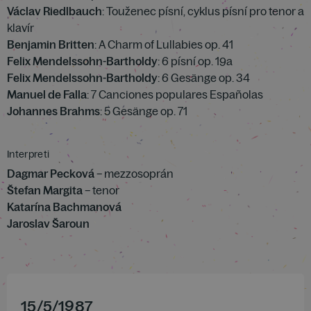
Václav Riedlbauch
: Touženec písní, cyklus písní pro tenor a
klavír
Benjamin Britten
: A Charm of Lullabies op. 41
Felix Mendelssohn-Bartholdy
: 6 písní op. 19a
Felix Mendelssohn-Bartholdy
: 6 Gesänge op. 34
Manuel de Falla
: 7 Canciones populares Españolas
Johannes Brahms
: 5 Gesänge op. 71
Interpreti
Dagmar Pecková
– mezzosoprán
Štefan Margita
– tenor
Katarína Bachmanová
Jaroslav Šaroun
15
/
5
/
1987