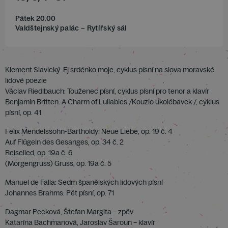
Pátek 20.00
Valdštejnský palác – Rytířský sál
Klement Slavický: Ej srdénko moje, cyklus písní na slova moravské
lidové poezie
Václav Riedlbauch: Touženec písní, cyklus písní pro tenor a klavír
Benjamin Britten: A Charm of Lullabies /Kouzlo ukolébavek /, cyklus
písní, op. 41
Felix Mendelssohn-Bartholdy: Neue Liebe, op. 19 č. 4
Auf Flügeln des Gesanges, op. 34 č. 2
Reiselied, op. 19a č. 6
(Morgengruss) Gruss, op. 19a č. 5
Manuel de Falla: Sedm španělských lidových písní
Johannes Brahms: Pět písní, op. 71
Dagmar Pecková, Štefan Margita – zpěv
Katarína Bachmanová, Jaroslav Šaroun – klavír