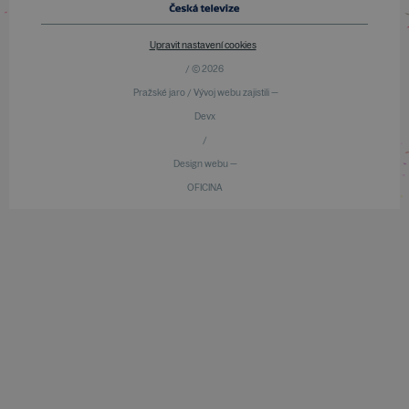
Upravit nastavení cookies
/ © 2026
Pražské jaro / Vývoj webu zajistili —
Devx
/
Design webu —
OFICINA