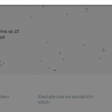
ma, op. 22
19/6
tteru
Sledujte nás na sociálních
sítích