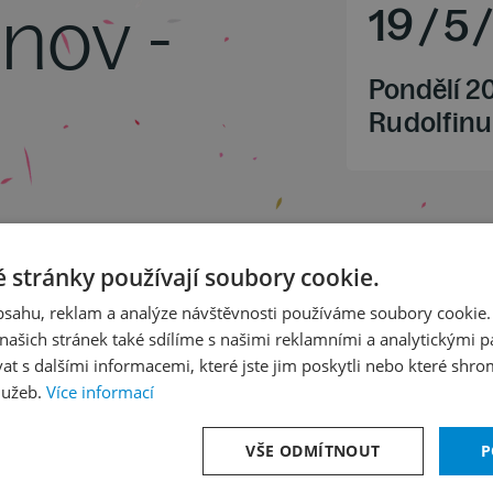
onov -
19
/
5
Pondělí 2
Rudolfinu
r
 stránky používají soubory cookie.
or
obsahu, reklam a analýze návštěvnosti používáme soubory cookie.
op. 19
ašich stránek také sdílíme s našimi reklamními a analytickými par
 s dalšími informacemi, které jste jim poskytli nebo které shro
lužeb.
Více informací
VŠE ODMÍTNOUT
P