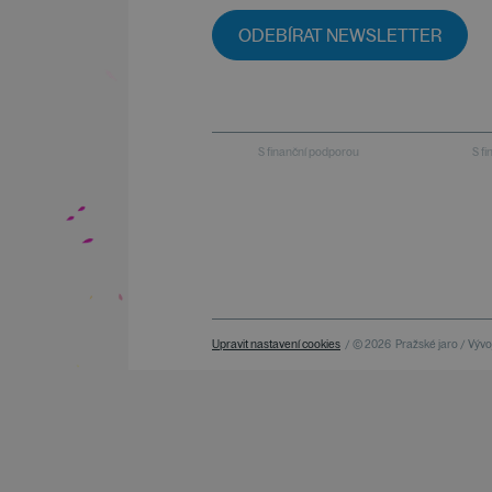
ODEBÍRAT NEWSLETTER
S finanční podporou
S f
Upravit nastavení cookies
/ © 2026
Pražské jaro / Vývoj