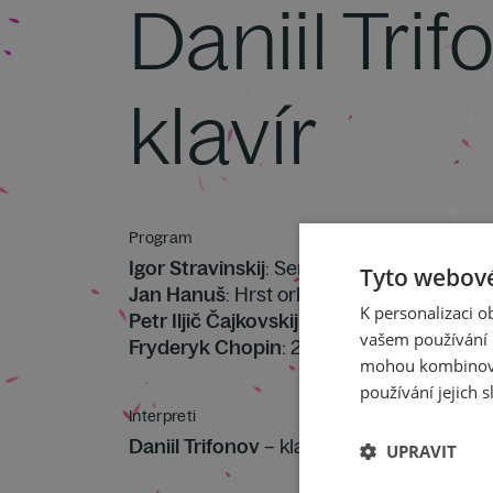
Daniil Trif
klavír
Program
Igor Stravinskij
: Serenáda pro klavír A du
Tyto webové
Jan Hanuš
: Hrst orlích per, pro dětský sb
K personalizaci 
Petr Iljič Čajkovskij
: 6 skladeb pro klavír 
vašem používání n
Fryderyk Chopin
: 24 preludií op. 28
mohou kombinovat
používání jejich s
Interpreti
Daniil Trifonov
– klavír
UPRAVIT