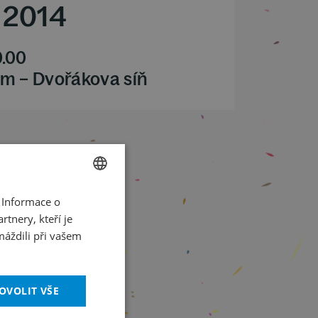
/
2014
0.00
m – Dvořákova síň
 Informace o
CZECH
tnery, kteří je
ENGLISH
máždili při vašem
OVOLIT VŠE