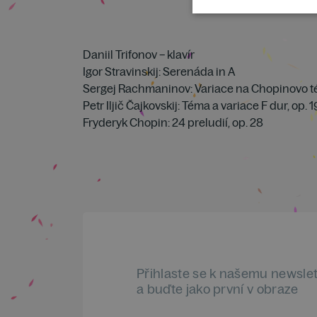
Daniil Trifonov – klavír
Igor Stravinskij: Serenáda in A
Sergej Rachmaninov: Variace na Chopinovo té
Petr Iljič Čajkovskij: Téma a variace F dur, op. 
Fryderyk Chopin: 24 preludií, op. 28
Přihlaste se k našemu newsle
a buďte jako první v obraze