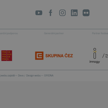
LinkedIn
flickr
inanční podporou
Generální partner
Partner festiv
 webu zajistili —
Devx
/
Design webu —
OFICINA