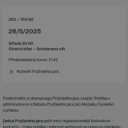
250
–
700
Kč
28
/
5
/
2025
Středa 20.00
Obecní dům – Smetanova síň
Předpokládaný konec 21.45
Rozkvět Pražského jara
Poslechněte si dramaturga Pražského jara Josefa Třeštíka v
pětiminutovce o Debutu Pražského jara pro Mozaiku Českého
rozhlasu:
Debut Pražského jara
patří mezi nejsledovanější festivalové
koncerty – zraky publika i odborné veřejnosti se upnou k mladému