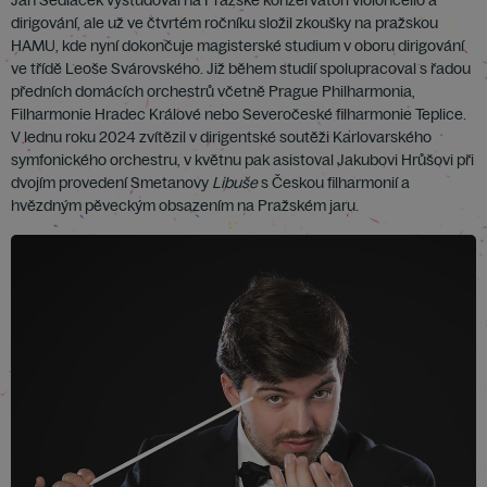
Jan Sedláček vystudoval na Pražské konzervatoři violoncello a
dirigování, ale už ve čtvrtém ročníku složil zkoušky na pražskou
HAMU, kde nyní dokončuje magisterské studium v oboru dirigování
ve třídě Leoše Svárovského. Již během studií spolupracoval s řadou
předních domácích orchestrů včetně Prague Philharmonia,
Filharmonie Hradec Králové nebo Severočeské filharmonie Teplice.
V lednu roku 2024 zvítězil v dirigentské soutěži Karlovarského
symfonického orchestru, v květnu pak asistoval Jakubovi Hrůšovi při
dvojím provedení Smetanovy
Libuše
s Českou filharmonií a
hvězdným pěveckým obsazením na Pražském jaru.