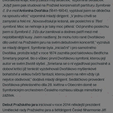
„Když jsem pak studoval na Pražské konzervatoři partituru
Symfonie
č. 9 e moll
Antonína Dvořáka
(1841–1904), vyptával jsem se dědečka
na spoustu věcí,“ vzpomíná mladý dirigent. „V jednu chvíli se
zamyslel a řekl mi: ,
Novosvětská
je krásná, ale poslechni si
Třetí
symfonii
. Moc se nehraje a je taky moc pěkná.‘ Od prvního poslechu
jsem si
Symfonii č. 3 Es dur
zamiloval a dodnes patří mezi mé
nejoblíbenější kusy. Jsem nadšený, že mohu toto rané Dvořákovo
dílo uvést na Pražském jaru na svém debutovém koncertě,“ vyznává
se mladý dirigent. Symfonie byla „iniciační“ i pro samotného
Dvořáka, protože když v roce 1874 zazněla pod taktovkou Bedřicha
Smetany poprvé, šlo o vůbec první Dvořákovu symfonii, kterou její
autor ve svém životě slyšel. „Smetana se o ní vyjadřoval pochvalně a
doboví kritici již tenkrát vyzdvihovali Dvořákovo myšlenkové
bohatství a velkou tvůrčí fantazii, kterou jsem na něm vždy i já
nejvíce obdivoval,” dodává mladý dirigent. Sedláčkovo provedení
Dvořákova překrásného díla 28. května v Obecním domě se
Symfonickým orchestrem Českého rozhlasu slibuje mimořádný
zážitek.
Debut Pražského jara
inicioval v roce 2014 někdejší prezident
Umělecké rady Pražského jara a šéfdirigent České filharmonie Jiří