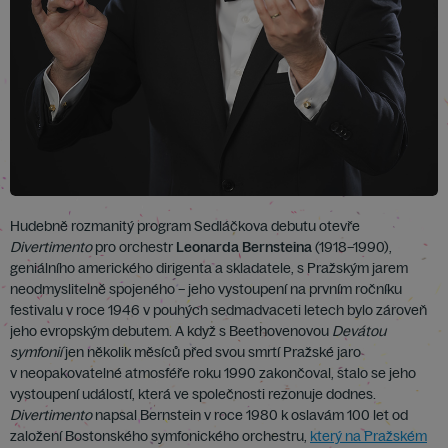
Hudebně rozmanitý program Sedláčkova debutu otevře
Divertimento
pro orchestr
Leonarda Bernsteina
(1918–1990),
geniálního amerického dirigenta a skladatele, s Pražským jarem
neodmyslitelně spojeného – jeho vystoupení na prvním ročníku
festivalu v roce 1946 v pouhých sedmadvaceti letech bylo zároveň
jeho evropským debutem. A když s Beethovenovou
Devátou
symfonií
jen několik měsíců před svou smrtí Pražské jaro
v neopakovatelné atmosféře roku 1990 zakončoval, stalo se jeho
vystoupení událostí, která ve společnosti rezonuje dodnes.
Divertimento
napsal Bernstein v roce 1980 k oslavám 100 let od
založení Bostonského symfonického orchestru,
který na Pražském