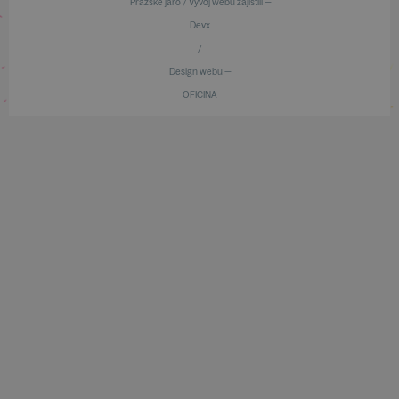
Pražské jaro / Vývoj webu zajistili —
Devx
/
Design webu —
OFICINA