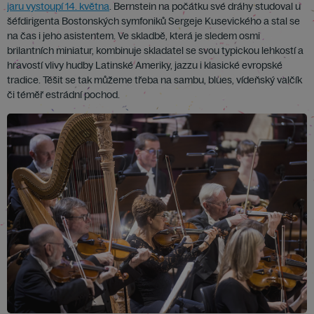
jaru vystoupí 14. května
. Bernstein na počátku své dráhy studoval u
šéfdirigenta Bostonských symfoniků Sergeje Kusevického a stal se
na čas i jeho asistentem. Ve skladbě, která je sledem osmi
brilantních miniatur, kombinuje skladatel se svou typickou lehkostí a
hravostí vlivy hudby Latinské Ameriky, jazzu i klasické evropské
tradice. Těšit se tak můžeme třeba na sambu, blues, vídeňský valčík
či téměř estrádní pochod.