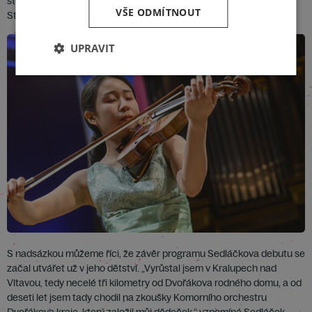
stejném koncertě vůbec poprvé jako dirigent vystoupil Igor
VŠE ODMÍTNOUT
Stravinsikij, když řídil premiéru svého
Oktetu pro dechové nástroje
.
UPRAVIT
S nadsázkou můžeme říci, že závěr programu Sedláčkova debutu se
začal utvářet už v jeho dětství. „Vyrůstal jsem v Kralupech nad
Vltavou, tedy necelé tři kilometry od Dvořákova rodného domu, a od
deseti let jsem tady chodil na zkoušky Komorního orchestru
Dvořákova kraje, který založil můj dědeček,“ vzpomíná Sedláček.