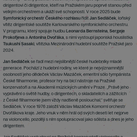
dirigentovi či dirigentce, kteří na Pražském jaru poprvé stanou před
velkým orchestrem a ukáží své schopnosti. V roce 2025 bude
Symfonický orchestr Českého rozhlasu
řídit
Jan Sedláček
, loňský
vítěz dirigentské soutěže Karlovarského symfonického orchestru.
V programu, který spojuje hudbu
Leonarda Bernsteina
,
Sergeje
Prokofjeva
a
Antonína Dvořáka
, s nimi vystoupí japonská houslistka
Tsukushi Sasaki
, vítězka Mezinárodní hudební soutěže Pražské jaro
2024.
Jan Sedláček
se řadí mezi nejslibnější české hudebníky mladé
generace. Pochází z hudební rodiny, ve které je nejvýznamnější
osobností jeho dědeček Václav Mazáček, emeritní sólo tympánista
České filharmonie, profesor hry na bicí nástroje na Pražské
konzervatoři a na Akademii múzických umění v Praze. „Právě jeho
vyprávění o světě hudby, o dirigentech, o skladatelích a zážitcích
z České filharmonie jsem vždy nadšeně poslouchal,“ svěřuje se
Sedláček. V roce 1976 založil Václav Mazáček Komorní orchestr
Dvořákova kraje. Jeho vnuk v něm hrál od svých deseti let nejprve
na violoncello, později s ním spolupracoval jako sólista a dnes je jeho
dirigentem.