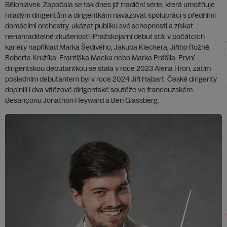
Bělohlávek. Započala se tak dnes již tradiční série, která umožňuje
mladým dirigentům a dirigentkám navazovat spolupráci s předními
domácími orchestry, ukázat publiku své schopnosti a získat
nenahraditelné zkušenosti. Pražskojarní debut stál v počátcích
kariéry například Marka Šedivého, Jakuba Kleckera, Jiřího Rožně,
Roberta Kružíka, Františka Macka nebo Marka Prášila. První
dirigentskou debutantkou se stala v roce 2023 Alena Hron, zatím
posledním debutantem byl v roce 2024 Jiří Habart. České dirigenty
doplnili i dva vítězové dirigentské soutěže ve francouzském
Besançonu Jonathon Heyward a Ben Glassberg.