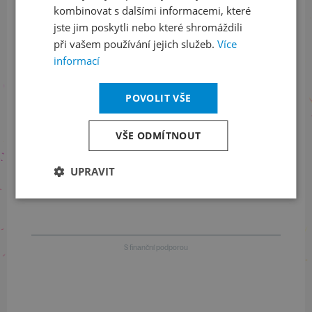
kombinovat s dalšími informacemi, které
jste jim poskytli nebo které shromáždili
při vašem používání jejich služeb.
Více
Informace o stavu objednávek
informací
+420 461 049 232
POVOLIT VŠE
VŠE ODMÍTNOUT
Informace o programu
UPRAVIT
+420 257 310 414
S finanční podporou