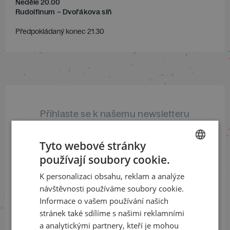
Neděle 20.00
Rudolfinum – Dvořákova síň
Předpokládaný konec 21.30
Přihlaste se k našemu newsletteru
a buďte jako první v obraze
Tyto webové stránky
ODEBÍRAT NEWSLETTER
používají soubory cookie.
CZECH
K personalizaci obsahu, reklam a analýze
ENGLISH
návštěvnosti používáme soubory cookie.
Sledujte nás na sociálních sítích
Informace o vašem používání našich
stránek také sdílíme s našimi reklamními
LinkedIn
flickr
a analytickými partnery, kteří je mohou