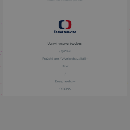
Upravit nastavení cookies
/ © 2026
Pražské jaro / Vývoj webu zajistili —
Devx
/
Design webu —
OFICINA