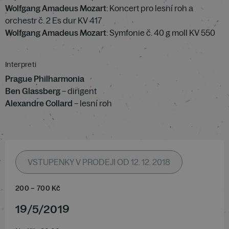
Wolfgang Amadeus Mozart
: Koncert pro lesní roh a
orchestr č. 2 Es dur KV 417
Wolfgang Amadeus Mozart
: Symfonie č. 40 g moll KV 550
Interpreti
Prague Philharmonia
Ben Glassberg
– dirigent
Alexandre Collard
– lesní roh
VSTUPENKY V PRODEJI OD 12. 12. 2018
200
–
700
Kč
19
/
5
/
2019