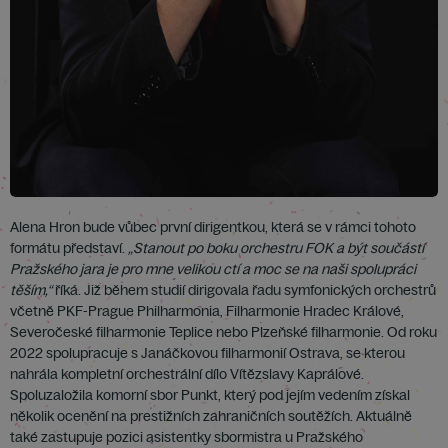
Alena Hron bude vůbec první dirigentkou, která se v rámci tohoto
formátu představí.
„Stanout po boku orchestru FOK a být součástí
Pražského jara je pro mne velikou ctí a moc se na naši spolupráci
těším,“
říká. Již během studií dirigovala řadu symfonických orchestrů
včetně PKF-Prague Philharmonia, Filharmonie Hradec Králové,
Severočeské filharmonie Teplice nebo Plzeňské filharmonie. Od roku
2022 spolupracuje s Janáčkovou filharmonií Ostrava, se kterou
nahrála kompletní orchestrální dílo Vítězslavy Kaprálové.
Spoluzaložila komorní sbor Punkt, který pod jejím vedením získal
několik ocenění na prestižních zahraničních soutěžích. Aktuálně
také zastupuje pozici asistentky sbormistra u Pražského