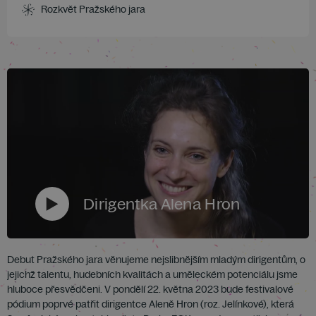
Rozkvět Pražského jara
Dirigentka Alena Hron
Debut Pražského jara věnujeme nejslibnějším mladým dirigentům, o
jejichž talentu, hudebních kvalitách a uměleckém potenciálu jsme
hluboce přesvědčeni. V pondělí 22. května 2023 bude festivalové
pódium poprvé patřit dirigentce Aleně Hron (roz. Jelínkové), která