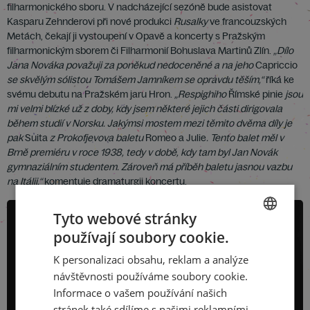
filharmonického sboru. V nadcházející sezóně bude asistovat
Kasparu Zehnderovi při nové produkci
Rusalky
ve francouzských
Metách, čekají ji vystoupení v Opavě a koncerty s Pražským
filharmonickým sborem či Filharmonií Bohuslava Martinů Zlín.
„Dílo
Jana Nováka považuji za poněkud nedoceněné a na jeho
Capriccio
se skvělým sólistou Tomášem Jamníkem se opravdu těším
,“
říká ke
svému debutu na Pražském jaru Hron.
„Respighiho
Římské pinie
jsou
mi velmi blízké už z doby, kdy jsem některé jejich části dirigovala
během studií v Norsku. Jakýmsi mostem mezi těmito dvěma díly je
pak
Suita
z Prokofjevova baletu
Romeo a Julie
. Tento balet měl v
Brně premiéru v roce 1938, tedy v době, kdy tam byl Jan Novák
gymnaziálním studentem. Zároveň má příběh baletu jasnou vazbu
na Itálii,“
komentuje dramaturgii koncertu.
Tyto webové stránky
používají soubory cookie.
CZECH
K personalizaci obsahu, reklam a analýze
ENGLISH
návštěvnosti používáme soubory cookie.
Informace o vašem používání našich
stránek také sdílíme s našimi reklamními