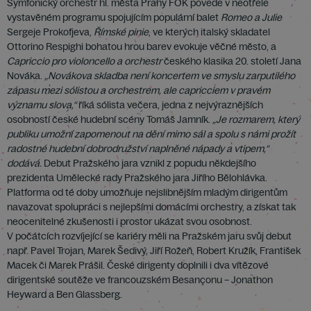
Symfonický orchestr hl. města Prahy FOK povede v neotřele
vystavěném programu spojujícím populární balet
Romeo a Julie
Sergeje Prokofjeva,
Římské pinie
, ve kterých italský skladatel
Ottorino Respighi bohatou hrou barev evokuje věčné město, a
Capriccio pro violoncello a orchestr
českého klasika 20. století Jana
Nováka.
„Novákova skladba není koncertem ve smyslu zarputilého
zápasu mezi sólistou a orchestrem, ale capricciem v pravém
významu slova,“
říká sólista večera, jedna z nejvýraznějších
osobností české hudební scény Tomáš Jamník.
„Je rozmarem, který
publiku umožní zapomenout na dění mimo sál a spolu s námi prožít
radostné hudební dobrodružství naplněné nápady a vtipem,“
dodává.
Debut Pražského jara vznikl z popudu někdejšího
prezidenta Umělecké rady Pražského jara Jiřího Bělohlávka.
Platforma od té doby umožňuje nejslibnějším mladým dirigentům
navazovat spolupráci s nejlepšími domácími orchestry, a získat tak
neocenitelné zkušenosti i prostor ukázat svou osobnost.
V počátcích rozvíjející se kariéry měli na Pražském jaru svůj debut
např. Pavel Trojan, Marek Šedivý, Jiří Rožeň, Robert Kružík, František
Macek či Marek Prášil. České dirigenty doplnili i dva vítězové
dirigentské soutěže ve francouzském Besançonu – Jonathon
Heyward a Ben Glassberg.