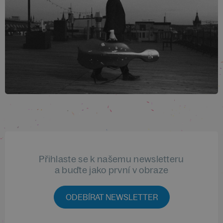
Přihlaste se k našemu newsletteru
a buďte jako první v obraze
ODEBÍRAT NEWSLETTER