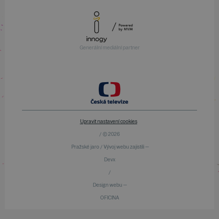
Generální mediální partner
Upravit nastavení cookies
/ © 2026
Pražské jaro / Vývoj webu zajistili —
Devx
/
Design webu —
OFICINA