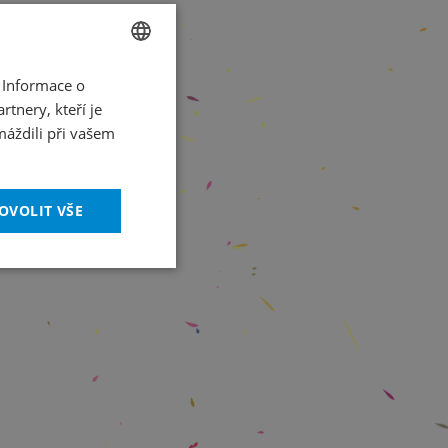
 Informace o
CZECH
tnery, kteří je
ENGLISH
máždili při vašem
OVOLIT VŠE