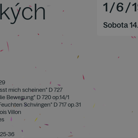
ských
1
/
6
/
Sobota 14
:29
lasst mich scheinen" D 727
die Bewegung" D 720 op.14/1
 Feuchten Schvingen" D 717 op.31
ois Villon
es
:25-36