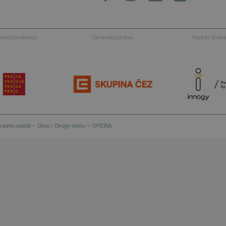
inanční podporou
Generální partner
Partner festiv
 webu zajistili —
Devx
/
Design webu —
OFICINA