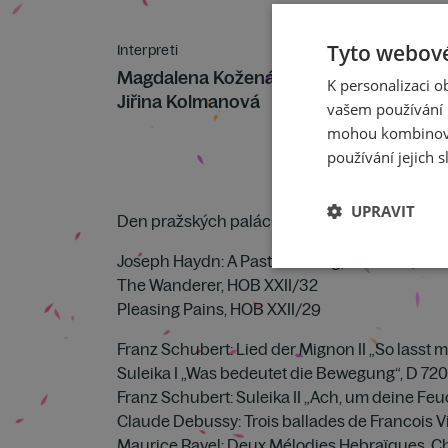
Tyto webové
Interpreti
Magdalena Kožená
– mezzosoprán
K personalizaci 
Jiřina Kolmanová
vašem používání n
mohou kombinovat
používání jejich s
UPRAVIT
Den pražských paláců
Joseph Haydn: A Pastoral Song, HOB XXII/27
The Wanderer, HOB XXII/32
Pleasing Pains, HOB XXII/29
Franz Schubert: Lied der Mignon II „So lasst 
Suleika I „Was bedeutet die Bewegung“, D 720
Franz Schubert: Suleika II „Ach, um deine Fe
Claude Debussy: Trois ballades de Francois Vi
Maurice Ravel: Deux Mélodies Hebraïques,