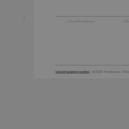
S finanční podporou
S f
Upravit nastavení cookies
/ © 2026
Pražské jaro / Vývoj