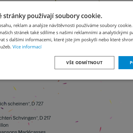
 stránky používají soubory cookie.
obsahu, reklam a analýze návštěvnosti používáme soubory cookie.
ašich stránek také sdílíme s našimi reklamními a analytickými par
 s dalšími informacemi, které jste jim poskytli nebo které shro
lužeb.
Více informací
VŠE ODMÍTNOUT
P
mich scheinen“, D 727
uchten Schvingen“, D 217
llon
 Chansons Madécasses