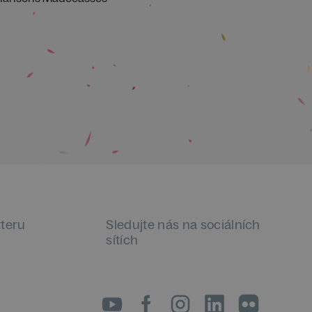
tteru
Sledujte nás na sociálních
sítích
LinkedIn
flickr