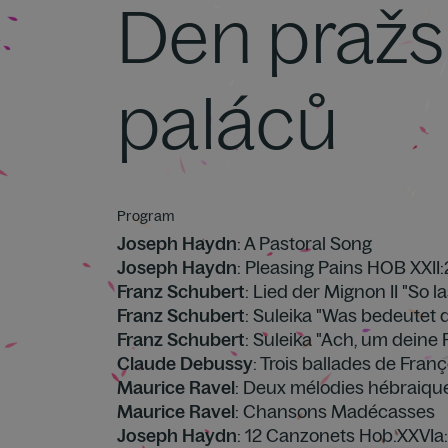
Den praž
paláců
Program
Joseph Haydn
: A Pastoral Song
Joseph Haydn
: Pleasing Pains HOB XXII
Franz Schubert
: Lied der Mignon II "So 
Franz Schubert
: Suleika "Was bedeutet 
Franz Schubert
: Suleika "Ach, um deine
Claude Debussy
: Trois ballades de Franç
Maurice Ravel
: Deux mélodies hébraiqu
Maurice Ravel
: Chansons Madécasses
Joseph Haydn
: 12 Canzonets Hob.XXVIa