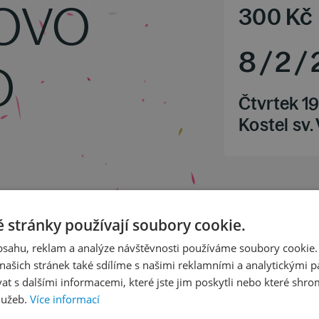
OVO
300
Kč
8
/
2
/
O
Čtvrtek 19
Kostel sv.
 stránky používají soubory cookie.
obsahu, reklam a analýze návštěvnosti používáme soubory cookie.
dur, op. 22
ašich stránek také sdílíme s našimi reklamními a analytickými par
 op. 34
 s dalšími informacemi, které jste jim poskytli nebo které shro
lužeb.
Více informací