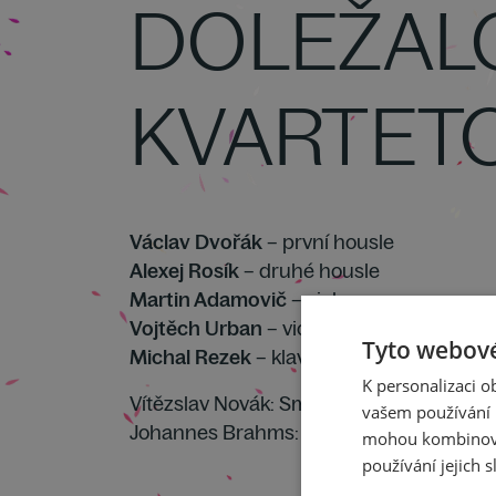
DOLEŽAL
KVARTET
Václav Dvořák
– první housle
Alexej Rosík
– druhé housle
Martin Adamovič
– viola
Vojtěch Urban
– violoncello
Tyto webové
Michal Rezek
– klavír
K personalizaci 
Vítězslav Novák: Smyčcový kvartet č. 1 G 
vašem používání n
Johannes Brahms: Klavírní kvintet f moll,
mohou kombinovat
používání jejich s