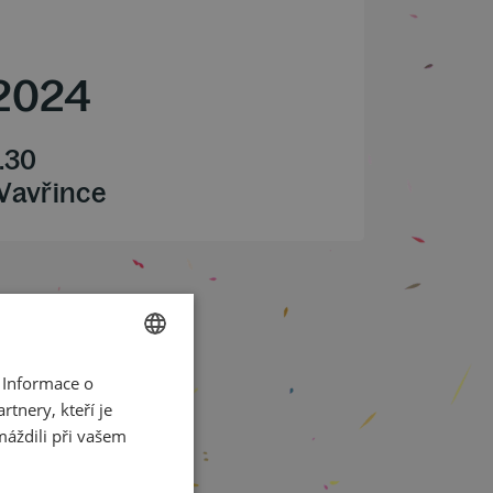
2024
.30
 Vavřince
 Informace o
CZECH
tnery, kteří je
ENGLISH
máždili při vašem