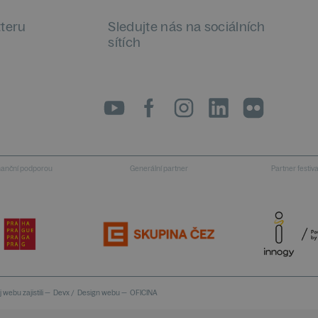
tteru
Sledujte nás na sociálních
sítích
LinkedIn
flickr
inanční podporou
Generální partner
Partner festiv
 webu zajistili —
Devx
/
Design webu —
OFICINA