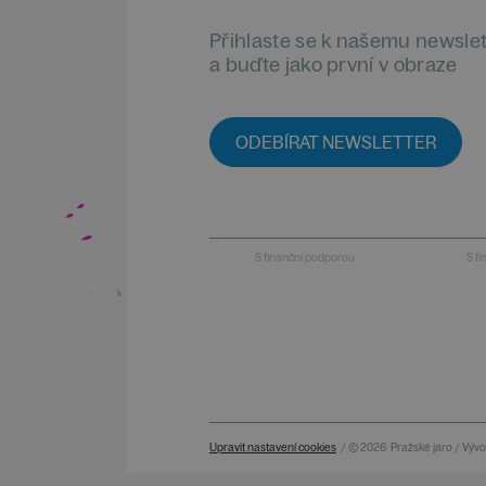
Přihlaste se k našemu newsle
a buďte jako první v obraze
ODEBÍRAT NEWSLETTER
S finanční podporou
S f
Upravit nastavení cookies
/ © 2026
Pražské jaro / Vývoj