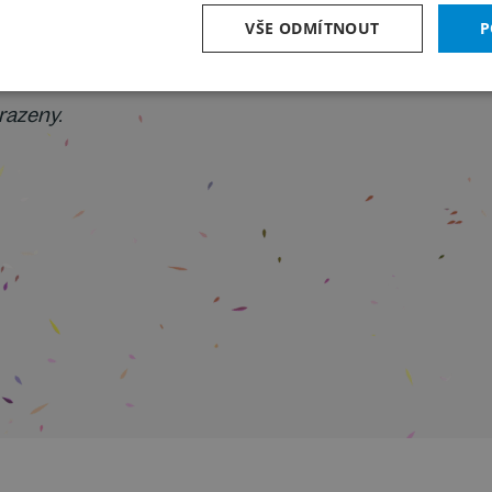
VŠE ODMÍTNOUT
P
asek@festival.cz
. Těšíme se na
razeny.