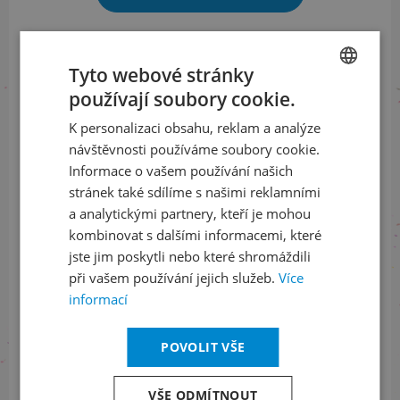
Tyto webové stránky
Sledujte nás na sociálních sítích
používají soubory cookie.
CZECH
LinkedIn
flickr
K personalizaci obsahu, reklam a analýze
ENGLISH
návštěvnosti používáme soubory cookie.
Informace o vašem používání našich
stránek také sdílíme s našimi reklamními
Informace o stavu objednávek
a analytickými partnery, kteří je mohou
+420 461 049 232
kombinovat s dalšími informacemi, které
jste jim poskytli nebo které shromáždili
při vašem používání jejich služeb.
Více
informací
Informace o programu
POVOLIT VŠE
+420 257 310 414
VŠE ODMÍTNOUT