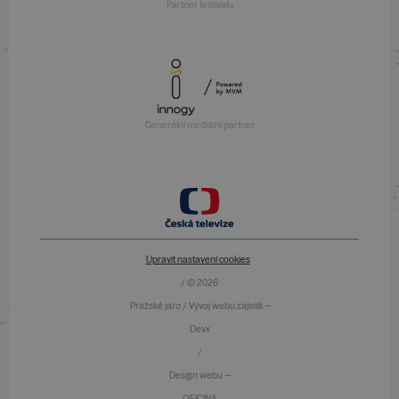
Partner festivalu
Generální mediální partner
Upravit nastavení cookies
/ © 2026
Pražské jaro / Vývoj webu zajistili —
Devx
/
Design webu —
OFICINA