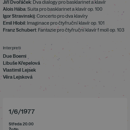
Jiří Dvořáček
: Dva dialogy pro basklarinet a klavír
Alois Hába
: Suita pro basklarinet a klavír op. 100
Igor Stravinskij
: Concerto pro dva klavíry
Emil Hlobil
: Imaginace pro čtyřruční klavír op. 101
Franz Schubert
: Fantazie pro čtyřruční klavír f moll op. 103
Interpreti
Due Boemi
Libuše Křepelová
Vlastimil Lejsek
Věra Lejsková
1
/
6
/
1977
Středa 20.00
Žofín