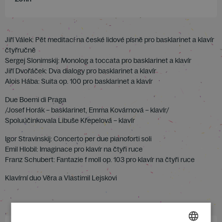
Jiří Válek: Pět meditací na české lidové písně pro basklarinet a klavír
čtyřručně
Sergej Slonimskij: Monolog a toccata pro basklarinet a klavír
Jiří Dvořáček: Dva dialogy pro basklarinet a klavír
Alois Hába: Suita op. 100 pro basklarinet a klavír
Due Boemi di Praga
/Josef Horák – basklarinet, Emma Kovárnová – klavír/
Spoluúčinkovala Libuše Křepelová – klavír
Igor Stravinskij: Concerto per due pianoforti soli
Emil Hlobil: Imaginace pro klavír na čtyři ruce
Franz Schubert: Fantazie f moll op. 103 pro klavír na čtyři ruce
Klavírní duo Věra a Vlastimil Lejskovi