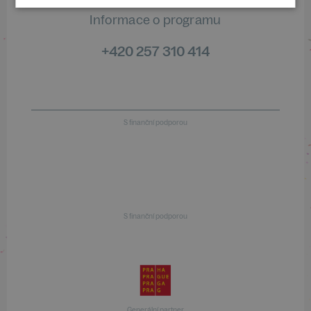
Informace o programu
+420 257 310 414
S finanční podporou
S finanční podporou
Generální partner