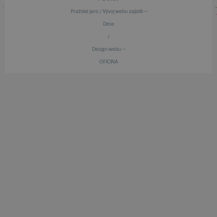
Pražské jaro / Vývoj webu zajistili —
Devx
/
Design webu —
OFICINA