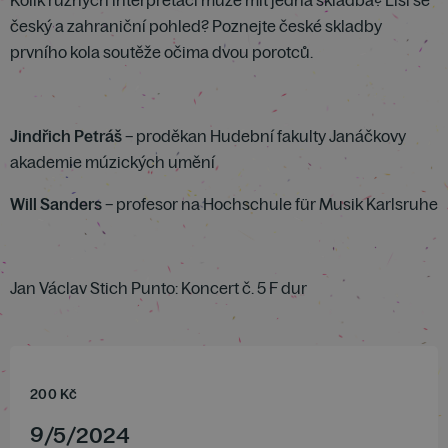
Kolik různých interpretací může mít jedna skladba? Liší se
český a zahraniční pohled? Poznejte české skladby
prvního kola soutěže očima dvou porotců.
Jindřich Petráš
– proděkan Hudební fakulty Janáčkovy
akademie múzických umění
Will Sanders
– profesor na Hochschule für Musik Karlsruhe
Jan Václav Stich Punto:
Koncert č. 5 F dur
200
Kč
9
/
5
/
2024