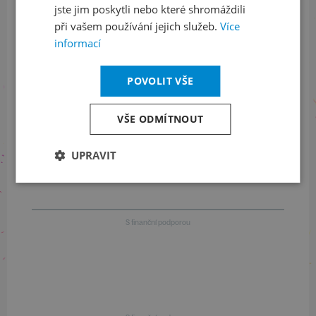
jste jim poskytli nebo které shromáždili
Informace o stavu objednávek
při vašem používání jejich služeb.
Více
informací
+420 461 049 232
POVOLIT VŠE
Informace o programu
VŠE ODMÍTNOUT
+420 257 310 414
UPRAVIT
S finanční podporou