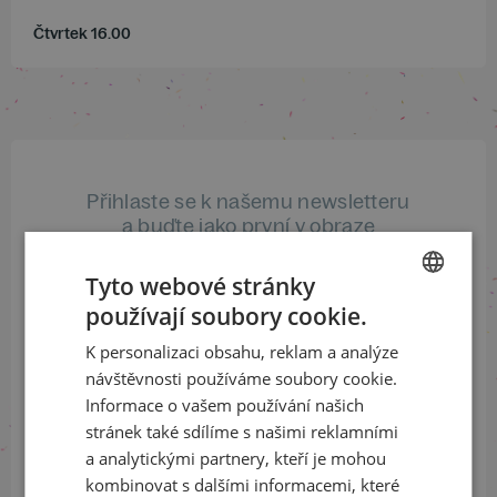
Čtvrtek 16.00
Přihlaste se k našemu newsletteru
a buďte jako první v obraze
Tyto webové stránky
ODEBÍRAT NEWSLETTER
používají soubory cookie.
CZECH
K personalizaci obsahu, reklam a analýze
ENGLISH
návštěvnosti používáme soubory cookie.
Sledujte nás na sociálních sítích
Informace o vašem používání našich
stránek také sdílíme s našimi reklamními
LinkedIn
flickr
a analytickými partnery, kteří je mohou
kombinovat s dalšími informacemi, které