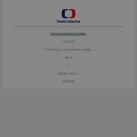
Upravit nastavení cookies
/ © 2026
Pražské jaro / Vývoj webu zajistili —
Devx
/
Design webu —
OFICINA