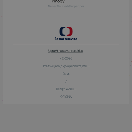
Generální mediální partner
Upravit nastavení cookies
/ © 2026
Pražské jaro / Vývoj webu zajistili —
Devx
/
Design webu —
OFICINA