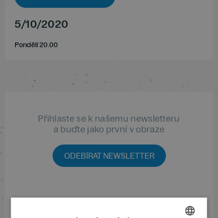
5
/
10
/
2020
Pondělí 20.00
Přihlaste se k našemu newsletteru
a buďte jako první v obraze
ODEBÍRAT NEWSLETTER
Sledujte nás na sociálních sítích