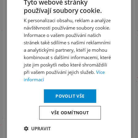
Tyto webové stránky
LinkedIn
flickr
používají soubory cookie.
CZECH
K personalizaci obsahu, reklam a analýze
ENGLISH
návštěvnosti používáme soubory cookie.
Informace o stavu objednávek
Informace o vašem používání našich
stránek také sdílíme s našimi reklamními
+420 461 049 232
a analytickými partnery, kteří je mohou
kombinovat s dalšími informacemi, které
jste jim poskytli nebo které shromáždili
Informace o programu
při vašem používání jejich služeb.
Více
informací
+420 257 310 414
POVOLIT VŠE
VŠE ODMÍTNOUT
S finanční podporou
UPRAVIT