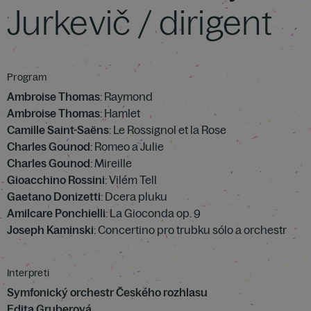
Jurkevič / dirigent
Program
Ambroise Thomas
: Raymond
Ambroise Thomas
: Hamlet
Camille Saint-Saëns
: Le Rossignol et la Rose
Charles Gounod
: Romeo a Julie
Charles Gounod
: Mireille
Gioacchino Rossini
: Vilém Tell
Gaetano Donizetti
: Dcera pluku
Amilcare Ponchielli
: La Gioconda op. 9
Joseph Kaminski
: Concertino pro trubku sólo a orchestr
Interpreti
Symfonický orchestr Českého rozhlasu
Edita Gruberová