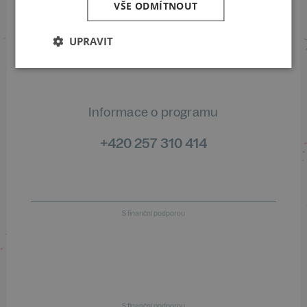
VŠE ODMÍTNOUT
Informace o stavu objednávek
UPRAVIT
+420 461 049 232
Informace o programu
+420 257 310 414
S finanční podporou
S finanční podporou