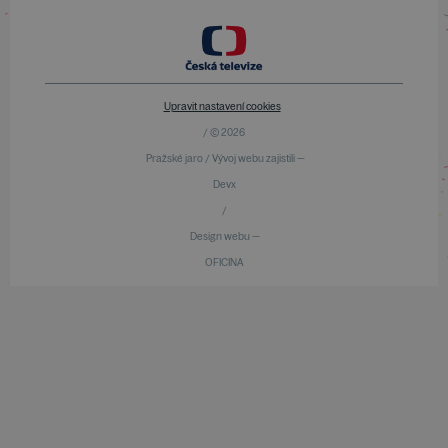
Upravit nastavení cookies
/ © 2026
Pražské jaro / Vývoj webu zajistili —
Devx
/
Design webu —
OFICINA