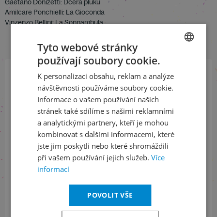
Gaetano Donizetti: Dcera pluku
Amilcare Ponchielli: La Gioconda
Vinzenzo Bellini: La Sonnambula
Tyto webové stránky
používají soubory cookie.
CZECH
K personalizaci obsahu, reklam a analýze
ENGLISH
Přihlaste se k našemu newsletteru
návštěvnosti používáme soubory cookie.
a buďte jako první v obraze
Informace o vašem používání našich
stránek také sdílíme s našimi reklamními
a analytickými partnery, kteří je mohou
ODEBÍRAT NEWSLETTER
kombinovat s dalšími informacemi, které
jste jim poskytli nebo které shromáždili
při vašem používání jejich služeb.
Více
Sledujte nás na sociálních sítích
informací
LinkedIn
flickr
POVOLIT VŠE