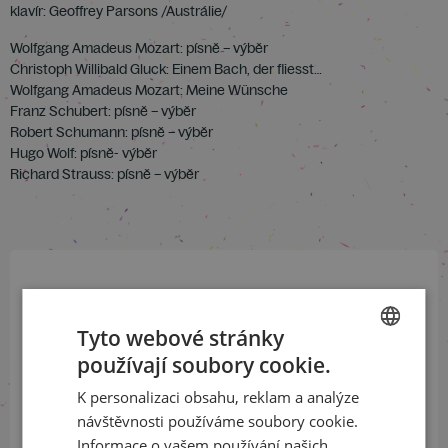
klavír: Geoffrey Parsons /Austrálie/
Wolfgang Amadeus Mozart: písně – výběr
Christoph Willibald Gluck: Einem Bach, der fliesst…
Wolfgang Amadeus Mozart: Meine Wünsche
Franz Schubert: písně – výběr
Robert Schumann: písně – výběr
Hugo Wolf: písně- výběr
Richard Strauss: písně – výběr
Přihlaste se k našemu newsletteru
a buďte jako první v obraze
Tyto webové stránky
používají soubory cookie.
CZECH
ODEBÍRAT NEWSLETTER
K personalizaci obsahu, reklam a analýze
ENGLISH
návštěvnosti používáme soubory cookie.
Informace o vašem používání našich