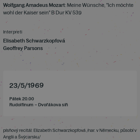
Wolfgang Amadeus Mozart
: Meine Wünsche, "Ich möchte
wohl der Kaiser sein" B Dur KV 539
Interpreti
Elisabeth Schwarzkopfová
Geoffrey Parsons
23
/
5
/
1969
Pátek 20.00
Rudolfinum – Dvořákova síň
písňový recitál: Elizabeth Schwarzkopfová /nar. v Německu, působí v
Anglii a Švýcarsku/