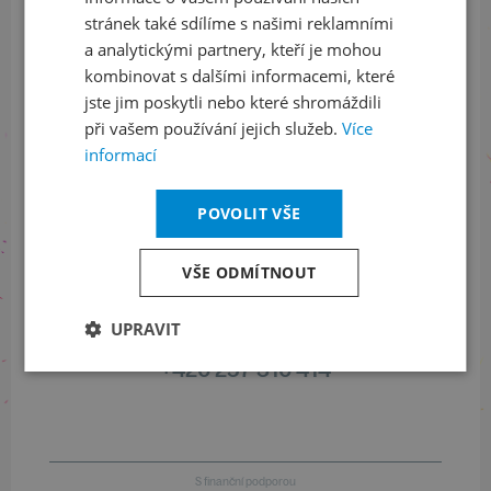
stránek také sdílíme s našimi reklamními
Sledujte nás na sociálních sítích
a analytickými partnery, kteří je mohou
kombinovat s dalšími informacemi, které
LinkedIn
flickr
jste jim poskytli nebo které shromáždili
při vašem používání jejich služeb.
Více
informací
Informace o stavu objednávek
POVOLIT VŠE
+420 461 049 232
VŠE ODMÍTNOUT
Informace o programu
UPRAVIT
+420 257 310 414
S finanční podporou