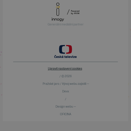
Generální mediální partner
Upravit nastavení cookies
/ © 2026
Pražské jaro / Vývoj webu zajistili —
Devx
/
Design webu —
OFICINA