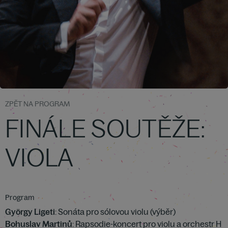
ZPĚT NA PROGRAM
FINÁLE SOUTĚŽE:
VIOLA
Program
György Ligeti
: Sonáta pro sólovou violu (výběr)
Bohuslav Martinů
: Rapsodie-koncert pro violu a orchestr H