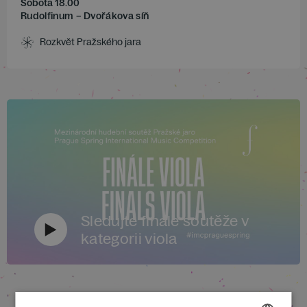
Sobota 18.00
Rudolfinum – Dvořákova síň
Rozkvět Pražského jara
Sledujte finále soutěže v
kategorii viola