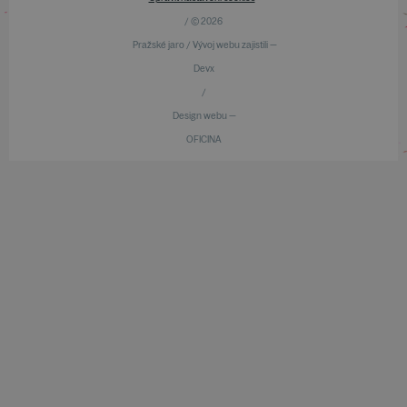
/ © 2026
Pražské jaro / Vývoj webu zajistili —
Devx
/
Design webu —
OFICINA