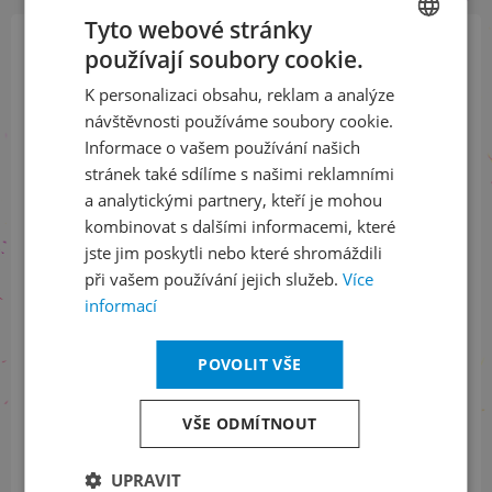
Tyto webové stránky
používají soubory cookie.
CZECH
Přihlaste se k našemu newsletteru
K personalizaci obsahu, reklam a analýze
a buďte jako první v obraze
ENGLISH
návštěvnosti používáme soubory cookie.
Informace o vašem používání našich
ODEBÍRAT NEWSLETTER
stránek také sdílíme s našimi reklamními
a analytickými partnery, kteří je mohou
kombinovat s dalšími informacemi, které
jste jim poskytli nebo které shromáždili
Sledujte nás na sociálních sítích
při vašem používání jejich služeb.
Více
informací
LinkedIn
flickr
POVOLIT VŠE
Informace o stavu objednávek
VŠE ODMÍTNOUT
+420 461 049 232
UPRAVIT