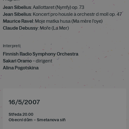
Jean Sibelius
: Aallottaret (Nymfy) op. 73
Jean Sibelius
: Koncert pro housle a orchestr d moll op. 47
Maurice Ravel
: Moje matka husa (Ma mère l'oye)
Claude Debussy
: Moře (La Mer)
Interpreti
Finnish Radio Symphony Orchestra
Sakari Oramo
– dirigent
Alina Pogotskina
16
/
5
/
2007
Středa 20.00
Obecní dům – Smetanova síň