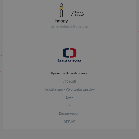
Generální mediální partner
Upravit nastavení cookies
/ © 2026
Pražské jaro / Vývoj webu zajistili —
Devx
/
Design webu —
OFICINA