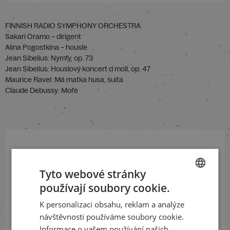
FINNISH RADIO SYMPHONY ORCHESTRA
Sakari Oramo – dirigent
Alina Pogostkina – housle
Jean Sibelius: Nymfy, op. 73
Jean Sibelius: Houslový koncert d moll, op. 47
Maurice Ravel: Má matka husa, suita
Claude Debussy: Moře
Přihlaste se k našemu newsletteru
a buďte jako první v obraze
Tyto webové stránky
používají soubory cookie.
CZECH
ODEBÍRAT NEWSLETTER
K personalizaci obsahu, reklam a analýze
ENGLISH
návštěvnosti používáme soubory cookie.
Informace o vašem používání našich