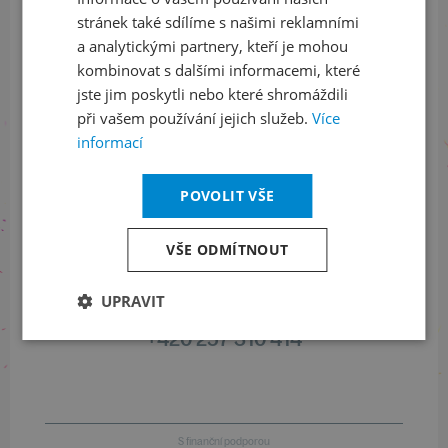
stránek také sdílíme s našimi reklamními
Sledujte nás na sociálních sítích
a analytickými partnery, kteří je mohou
kombinovat s dalšími informacemi, které
LinkedIn
flickr
jste jim poskytli nebo které shromáždili
při vašem používání jejich služeb.
Více
informací
Informace o stavu objednávek
POVOLIT VŠE
+420 461 049 232
VŠE ODMÍTNOUT
Informace o programu
UPRAVIT
+420 257 310 414
S finanční podporou