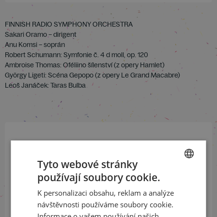
FINNISH RADIO SYMPHONY ORCHESTRA
Sakari Oramo – dirigent
Anu Komsi – soprán
Robert Schumann: Symfonie č. 4 d moll, op. 120
Ambroise Thomas: Oféliino šílenství (z opery Hamlet)
György Ligeti: Scéna Gepopo (z opery Le Grand Macabre)
Leoš Janáček: Taras Bulba
Přihlaste se k našemu newsletteru
a buďte jako první v obraze
Tyto webové stránky
používají soubory cookie.
CZECH
ODEBÍRAT NEWSLETTER
K personalizaci obsahu, reklam a analýze
ENGLISH
návštěvnosti používáme soubory cookie.
Informace o vašem používání našich