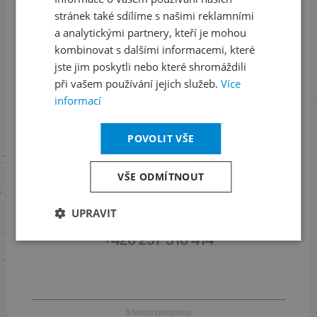
stránek také sdílíme s našimi reklamními
Sledujte nás na sociálních sítích
a analytickými partnery, kteří je mohou
kombinovat s dalšími informacemi, které
LinkedIn
flickr
jste jim poskytli nebo které shromáždili
při vašem používání jejich služeb.
Více
informací
Informace o stavu objednávek
POVOLIT VŠE
+420 461 049 232
VŠE ODMÍTNOUT
Informace o programu
UPRAVIT
+420 257 310 414
S finanční podporou