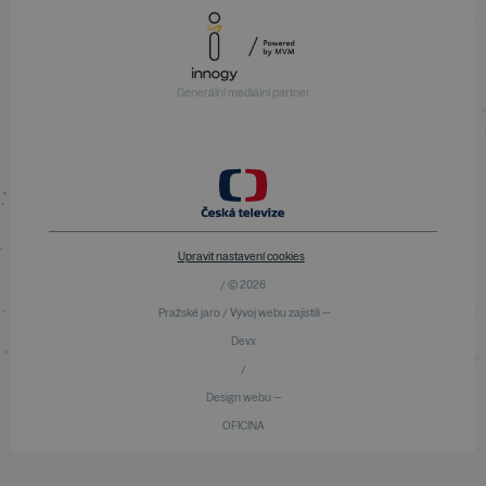
Generální mediální partner
Upravit nastavení cookies
/ © 2026
Pražské jaro / Vývoj webu zajistili —
Devx
/
Design webu —
OFICINA