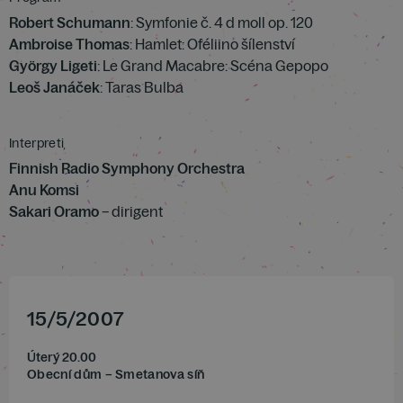
Robert Schumann
: Symfonie č. 4 d moll op. 120
Ambroise Thomas
: Hamlet: Oféliino šílenství
György Ligeti
: Le Grand Macabre: Scéna Gepopo
Leoš Janáček
: Taras Bulba
Interpreti
Finnish Radio Symphony Orchestra
Anu Komsi
Sakari Oramo
– dirigent
15
/
5
/
2007
Úterý 20.00
Obecní dům – Smetanova síň