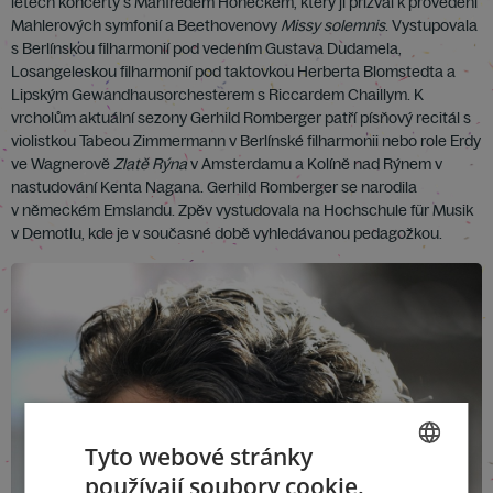
letech koncerty s Manfredem Honeckem, který ji přizval k provedení
Mahlerových symfonií a Beethovenovy
Missy solemnis
. Vystupovala
s Berlínskou filharmonií pod vedením Gustava Dudamela,
Losangeleskou filharmonií pod taktovkou Herberta Blomstedta a
Lipským Gewandhausorchesterem s Riccardem Chaillym. K
vrcholům aktuální sezony Gerhild Romberger patří písňový recitál s
violistkou Tabeou Zimmermann v Berlínské filharmonii nebo role Erdy
ve Wagnerově
Zlatě Rýna
v Amsterdamu a Kolíně nad Rýnem v
nastudování Kenta Nagana. Gerhild Romberger se narodila
v německém Emslandu. Zpěv vystudovala na Hochschule für Musik
v Demotlu, kde je v současné době vyhledávanou pedagožkou.
Tyto webové stránky
používají soubory cookie.
CZECH