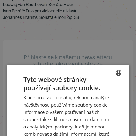
Ludwig van Beethoven: Sonáta F dur
Ivan Řezáč: Duo pro violoncello a klavír
Johannes Brahms: Sonáta e moll, op. 38
Přihlaste se k našemu newsletteru
a buďte jako první v obraze
Tyto webové stránky
ODEBÍRAT NEWSLETTER
používají soubory cookie.
CZECH
K personalizaci obsahu, reklam a analýze
ENGLISH
návštěvnosti používáme soubory cookie.
Sledujte nás na sociálních sítích
Informace o vašem používání našich
stránek také sdílíme s našimi reklamními
LinkedIn
flickr
a analytickými partnery, kteří je mohou
kombinovat s dalšími informacemi, které