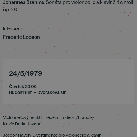
Johannes Brahms
: Sonáta pro violoncello a klavír č. 1 e moll
op. 38
Interpreti
Frédéric Lodeon
24
/
5
/
1979
Čtvrtek 20.00
Rudolfinum – Dvořákova síň
Violoncellový recitál: Frédéric Lodéon /Francie/
klavír: Daria Hovora
Joseph Haydn: Divertimento pro violoncello a klavír