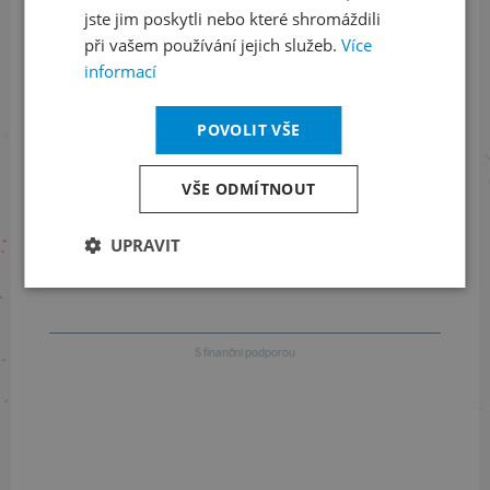
jste jim poskytli nebo které shromáždili
při vašem používání jejich služeb.
Více
Informace o stavu objednávek
informací
+420 461 049 232
POVOLIT VŠE
Informace o programu
VŠE ODMÍTNOUT
+420 257 310 414
UPRAVIT
S finanční podporou