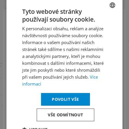
Tyto webové stránky
používají soubory cookie.
CZECH
Přihlaste se k našemu newsletteru
K personalizaci obsahu, reklam a analýze
ENGLISH
a buďte jako první v obraze
návštěvnosti používáme soubory cookie.
Informace o vašem používání našich
ODEBÍRAT NEWSLETTER
stránek také sdílíme s našimi reklamními
a analytickými partnery, kteří je mohou
kombinovat s dalšími informacemi, které
jste jim poskytli nebo které shromáždili
Sledujte nás na sociálních sítích
při vašem používání jejich služeb.
Více
informací
LinkedIn
flickr
POVOLIT VŠE
Informace o stavu objednávek
VŠE ODMÍTNOUT
+420 461 049 232