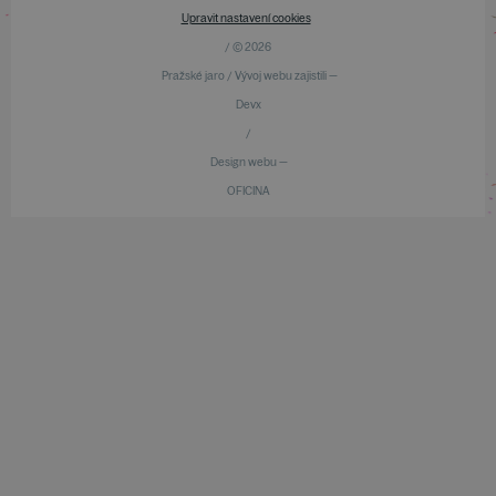
Upravit nastavení cookies
/ © 2026
Pražské jaro / Vývoj webu zajistili —
Devx
/
Design webu —
OFICINA