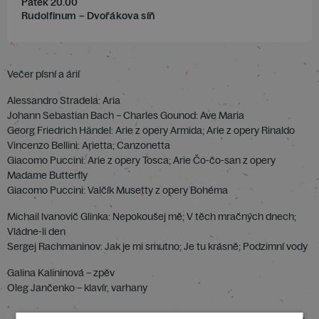
Pátek 20.00
Rudolfinum – Dvořákova síň
Večer písní a árií
Alessandro Stradela: Aria
Johann Sebastian Bach – Charles Gounod: Ave Maria
Georg Friedrich Händel: Arie z opery Armida; Arie z opery Rinaldo
Vincenzo Bellini: Arietta; Canzonetta
Giacomo Puccini: Arie z opery Tosca; Arie Čo-čo-san z opery
Madame Butterfly
Giacomo Puccini: Valčík Musetty z opery Bohéma
Michail lvanovič Glinka: Nepokoušej mě; V těch mračných dnech;
Vládne-li den
Sergej Rachmaninov: Jak je mi smutno; Je tu krásně; Podzimní vody
Galina Kalininová – zpěv
Oleg Jančenko – klavír, varhany