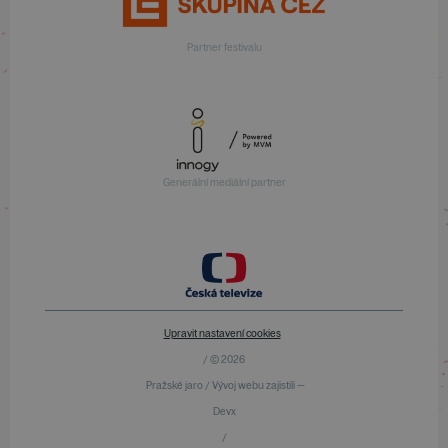
Partner festivalu
Generální mediální partner
Upravit nastavení cookies
/ © 2026
Pražské jaro / Vývoj webu zajistili —
Devx
/