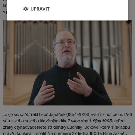
finále, obdržela sonáta Stalinovu cenu. Premiéroval ji Emil Gilels
UPRAVIT
v prosinci roku 1944 ve Velkém sále Moskevské konzervatoře.
„To je sprosté,“
řekl Leoš Janáček (1854–1928), vytrhl z not celou třetí
větu svého nového
klavírního díla
Z ulice dne 1. října 1905
a před
zraky čtyřiadvacetileté studentky Ludmily Tučkové, která si skladbu
právě zkoušela, ji spálil. Na premiéře 27. ledna 1906 v Brně zazněly