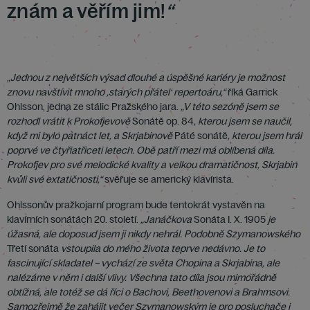
znám a věřím jim!
“
„Jednou z největších výsad dlouhé a úspěšné kariéry je možnost
znovu navštívit mnoho
‚
starých přátel‘ repertoáru,“
říká Garrick
Ohlsson, jedna ze stálic Pražského jara.
„V této sezóně jsem se
rozhodl vrátit k Prokofjevově
Sonátě op. 84
, kterou jsem se naučil,
když mi bylo patnáct let, a Skrjabinově
Páté sonátě
, kterou jsem hrál
poprvé ve čtyřiatřiceti letech. Obě patří mezi má oblíbená díla.
Prokofjev pro své melodické kvality a velkou dramatičnost, Skrjabin
kvůli své extatičnosti,“
svěřuje se americký klavírista.
Ohlssonův pražkojarní program bude tentokrát vystavěn na
klavírních sonátách 20. století.
„Janáčkova
Sonáta I. X. 1905
je
úžasná, ale doposud jsem ji nikdy nehrál. Podobně Szymanowského
Třetí sonáta
vstoupila do mého života teprve nedávno. Je to
fascinující skladatel – vychází ze světa Chopina a Skrjabina, ale
nalézáme v něm i další vlivy. Všechna tato díla jsou mimořádně
obtížná, ale totéž se dá říci o Bachovi, Beethovenovi a Brahmsovi.
Samozřejmě že zahájit večer Szymanowským je pro posluchače i