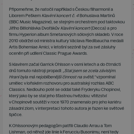
Připomeňme, že natočil například s Českou filharmonií a
Liborem Peškem
Klavírní koncert č. 4
Bohuslava Martinů
(BBC Music Magazine), se stejným orchestrem pod taktovkou
Jiřího Bělohlávka Dvořákův
Klavírní koncert
(Decca) a pro
firmu Hyperion album Smetanových sólových skladeb. V roce
2010 obdržel od ministra kultury Václava Riedlbaucha medaili
Artis Bohemiae Amici, v letošní sezóně byl za své zásluhy
oceněn při udílení Classic Prague Awards.
S klavírem začal Garrick Ohlsson v osmi letech a do čtrnácti
dnů tomuto nástroji propadl:
„Stal jsem se zcela závislým.
Hraní byla má nejoblíbenější činnost na světě,“
vzpomínal
umělec v loňském rozhovoru pro australský rozhlas ABC
Classics. Nedlouho poté se oddal také Fryderyku Chopinovi,
který jako by se stal jeho šťastnou hvězdou: vítězství
v Chopinově soutěži v roce 1970 znamenalo pro jeho kariéru
zásadní zlom, v interpretaci tohoto autora je řazen ke světové
špičce.
K Ohlssonovým pedagogům patřili Claudio Arrau a Tom
Lishman, od něhož jde linie k Ferucciu Busonimu, není tedy