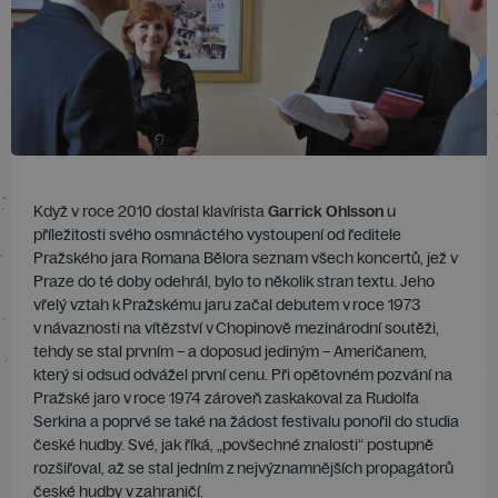
Když v roce 2010 dostal klavírista
Garrick Ohlsson
u
příležitosti svého osmnáctého vystoupení od ředitele
Pražského jara Romana Bělora seznam všech koncertů, jež v
Praze do té doby odehrál, bylo to několik stran textu. Jeho
vřelý vztah k Pražskému jaru začal debutem v roce 1973
v návaznosti na vítězství v Chopinově mezinárodní soutěži,
tehdy se stal prvním – a doposud jediným – Američanem,
který si odsud odvážel první cenu. Při opětovném pozvání na
Pražské jaro v roce 1974 zároveň zaskakoval za Rudolfa
Serkina a poprvé se také na žádost festivalu ponořil do studia
české hudby. Své, jak říká, „povšechné znalosti“ postupně
rozšiřoval, až se stal jedním z nejvýznamnějších propagátorů
české hudby v zahraničí.