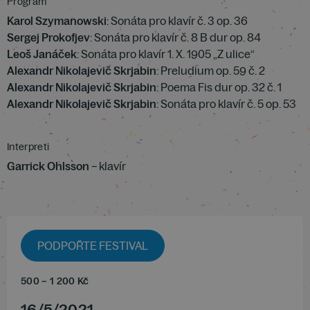
Program
Karol Szymanowski
: Sonáta pro klavír č. 3 op. 36
Sergej Prokofjev
: Sonáta pro klavír č. 8 B dur op. 84
Leoš Janáček
: Sonáta pro klavír 1. X. 1905 „Z ulice“
Alexandr Nikolajevič Skrjabin
: Preludium op. 59 č. 2
Alexandr Nikolajevič Skrjabin
: Poema Fis dur op. 32 č. 1
Alexandr Nikolajevič Skrjabin
: Sonáta pro klavír č. 5 op. 53
Interpreti
Garrick Ohlsson
– klavír
PODPOŘTE FESTIVAL
500
–
1 200
Kč
16
/
5
/
2021