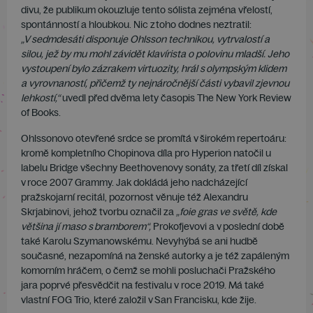
divu, že publikum okouzluje tento sólista zejména vřelostí,
spontánností a hloubkou. Nic z toho dodnes neztratil:
„V
sedmdesáti disponuje Ohlsson technikou, vytrvalostí a
silou, jež by mu mohl závidět klavírista o polovinu mladší. Jeho
vystoupení bylo zázrakem virtuozity, hrál s
olympským klidem
a vyrovnaností, přičemž ty nejnáročnější části vybavil zjevnou
lehkostí,“
uvedl před dvěma lety časopis The New York Review
of Books.
Ohlssonovo otevřené srdce se promítá v širokém repertoáru:
kromě kompletního Chopinova díla pro Hyperion natočil u
labelu Bridge všechny Beethovenovy sonáty, za třetí díl získal
v roce 2007 Grammy. Jak dokládá jeho nadcházející
pražskojarní recitál, pozornost věnuje též Alexandru
Skrjabinovi, jehož tvorbu označil za
„foie gras ve světě, kde
většina jí maso s
bramborem“,
Prokofjevovi a v poslední době
také Karolu Szymanowskému. Nevyhýbá se ani hudbě
současné, nezapomíná na ženské autorky a je též zapáleným
komorním hráčem, o čemž se mohli posluchači Pražského
jara poprvé přesvědčit na festivalu v roce 2019. Má také
vlastní FOG Trio, které založil v San Francisku, kde žije.