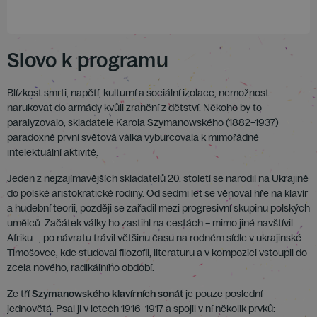
Slovo k programu
Blízkost smrti, napětí, kulturní a sociální izolace, nemožnost
narukovat do armády kvůli zranění z dětství. Někoho by to
paralyzovalo, skladatele Karola Szymanowského (1882–1937)
paradoxně první světová válka vyburcovala k mimořádné
intelektuální aktivitě.
Jeden z nejzajímavějších skladatelů 20. století se narodil na Ukrajině
do polské aristokratické rodiny. Od sedmi let se věnoval hře na klavír
a hudební teorii, později se zařadil mezi progresivní skupinu polských
umělců. Začátek války ho zastihl na cestách – mimo jiné navštívil
Afriku –, po návratu trávil většinu času na rodném sídle v ukrajinské
Timošovce, kde studoval filozofii, literaturu a v kompozici vstoupil do
zcela nového, radikálního období.
Ze tří
Szymanowského klavírních sonát
je pouze poslední
jednovětá. Psal ji v letech 1916–1917 a spojil v ní několik prvků: