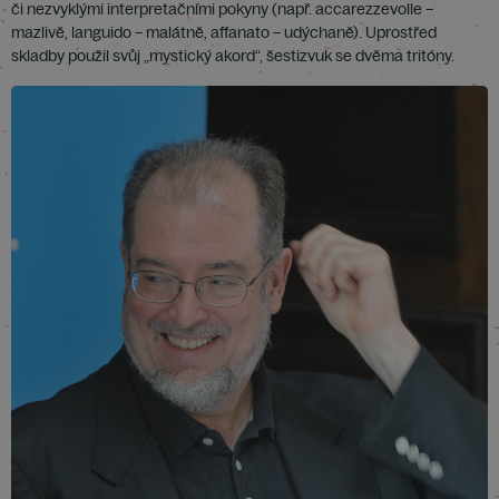
či nezvyklými interpretačními pokyny (např. accarezzevolle –
mazlivě, languido – malátně, affanato – udýchaně). Uprostřed
skladby použil svůj „mystický akord“, šestizvuk se dvěma tritóny.