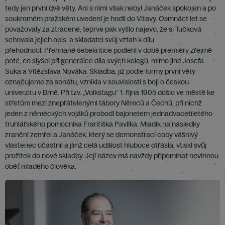
tedy jen první dvě věty. Ani s nimi však nebyl Janáček spokojen a po
soukromém pražském uvedení je hodil do Vltavy. Osmnáct let se
považovaly za ztracené, teprve pak vyšlo najevo, že si Tučková
schovala jejich opis, a skladatel svůj vztah k dílu
přehodnotil. Přehnané sebekritice podlehl v době premiéry zřejmě
poté, co slyšel při generálce díla svých kolegů, mimo jiné Josefa
Suka a Vítězslava Nováka. Skladba, již podle formy první věty
označujeme za sonátu, vznikla v souvislosti s boji o českou
univerzitu v Brně. Při tzv. „Volkstagu“ 1. října 1905 došlo ve městě ke
střetům mezi znepřátelenými tábory Němců a Čechů, při nichž
jeden z německých vojáků probodl bajonetem jednadvacetiletého
truhlářského pomocníka Františka Pavlíka. Mladík na následky
zranění zemřel a Janáček, který se demonstrací coby vášnivý
vlastenec účastnil a jímž celá událost hluboce otřásla, vtiskl svůj
prožitek do nové skladby. Její název má navždy připomínat nevinnou
oběť mladého člověka.