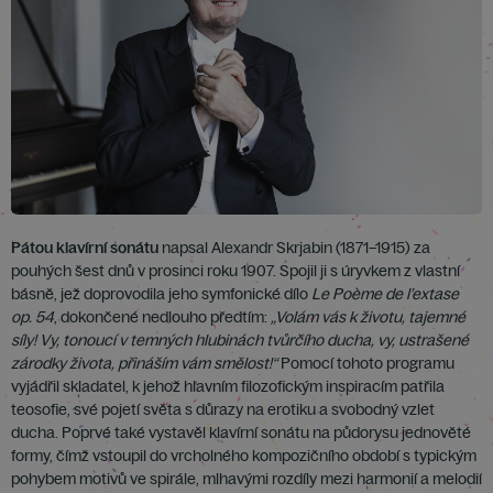
Pátou klavírní sonátu
napsal Alexandr Skrjabin (1871–1915) za
pouhých šest dnů v prosinci roku 1907. Spojil ji s úryvkem z vlastní
básně, jež doprovodila jeho symfonické dílo
Le Poème de l’extase
op. 54
, dokončené nedlouho předtím:
„Volám vás k životu, tajemné
síly! Vy, tonoucí v temných hlubinách tvůrčího ducha, vy, ustrašené
zárodky života, přináším vám smělost!“
Pomocí tohoto programu
vyjádřil skladatel, k jehož hlavním filozofickým inspiracím patřila
teosofie, své pojetí světa s důrazy na erotiku a svobodný vzlet
ducha. Poprvé také vystavěl klavírní sonátu na půdorysu jednověté
formy, čímž vstoupil do vrcholného kompozičního období s typickým
pohybem motivů ve spirále, mlhavými rozdíly mezi harmonií a melodií