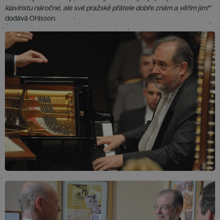
klavíristu náročné, ale své pražské přátele dobře znám a věřím jim!“
dodává Ohlsson.