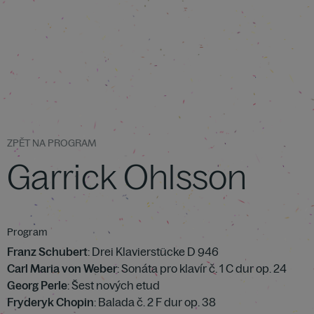
ZPĚT NA PROGRAM
Garrick Ohlsson
Program
Franz Schubert
: Drei Klavierstücke D 946
Carl Maria von Weber
: Sonáta pro klavír č. 1 C dur op. 24
Georg Perle
: Šest nových etud
Fryderyk Chopin
: Balada č. 2 F dur op. 38