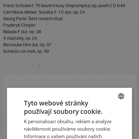
Franz Schubert: Tři klavírní kusy (Impromptus op. posth.) D 946
Carl Maria Weber: Sonáta č. 1 C dur, op. 24
Georg Perle: Šest nových etud
Fryderyk Chopin:
Balada F dur, op. 38
4 mazurky, op. 24
Berceuse Des dur, op. 57
Scherzo cis moll, op. 39
Přihlaste se k našemu newsletteru
a buďte jako první v obraze
Tyto webové stránky
používají soubory cookie.
CZECH
ODEBÍRAT NEWSLETTER
K personalizaci obsahu, reklam a analýze
ENGLISH
návštěvnosti používáme soubory cookie.
Informace o vašem používání našich