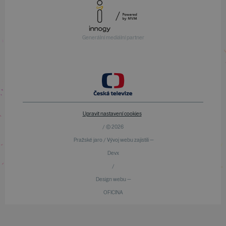
Generální mediální partner
Upravit nastavení cookies
/ © 2026
Pražské jaro / Vývoj webu zajistili —
Devx
/
Design webu —
OFICINA