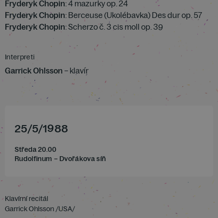
Fryderyk Chopin
: 4 mazurky op. 24
Fryderyk Chopin
: Berceuse (Ukolébavka) Des dur op. 57
Fryderyk Chopin
: Scherzo č. 3 cis moll op. 39
Interpreti
Garrick Ohlsson
– klavír
25
/
5
/
1988
Středa 20.00
Rudolfinum – Dvořákova síň
Klavírní recitál
Garrick Ohlsson /USA/