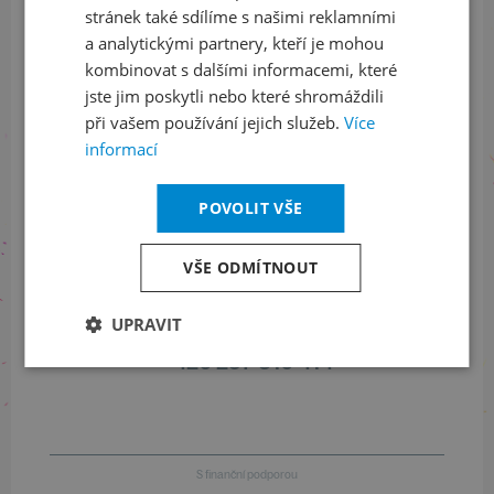
stránek také sdílíme s našimi reklamními
Sledujte nás na sociálních sítích
a analytickými partnery, kteří je mohou
LinkedIn
flickr
kombinovat s dalšími informacemi, které
jste jim poskytli nebo které shromáždili
při vašem používání jejich služeb.
Více
informací
Informace o stavu objednávek
POVOLIT VŠE
+420 461 049 232
VŠE ODMÍTNOUT
Informace o programu
UPRAVIT
+420 257 310 414
S finanční podporou